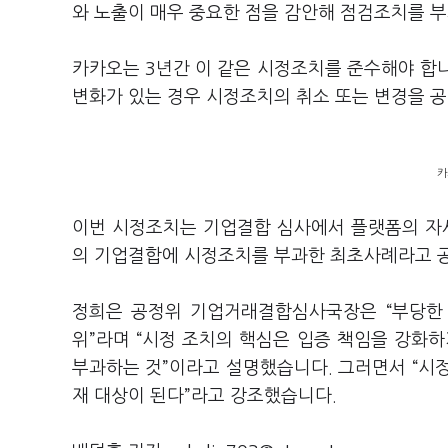
와 노출이 매우 중요한 점을 감안해 점검조치를 
카카오는
3
년간 이 같은 시정조치를 준수해야 합
변화가 있는 경우 시정조치의 취소 또는 변경을 
카
이번 시정조치는 기업결합 심사에서 플랫폼의 자
의 기업결합에 시정조치를 부과한 최초사례라고 
정희은 공정위 기업거래결합심사국장은
“
부당한
위
”
라며
“
시정 조치의 핵심은 입증 책임을 강화하
부과하는 것
”
이라고 설명했습니다
.
그러면서
“
시정
재 대상이 된다
”
라고 강조했습니다
.