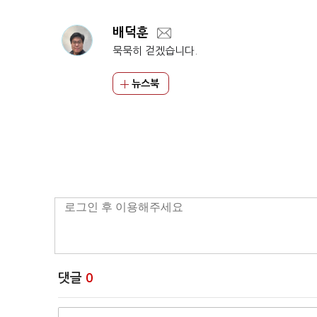
배덕훈
묵묵히 걷겠습니다.
뉴스북
댓글
0