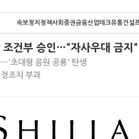
속보
정치
정책
사회
증권
금융
산업
테크
유통
건설
합 조건부 승인…"자사우대 금지"
…'초대형 음원 공룡' 탄생
시정조치 부과