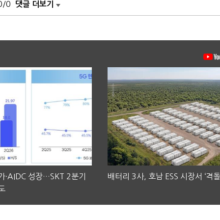
0/0
댓글 더보기
·AIDC 성장…SKT 2분기
배터리 3사, 호남 ESS 시장서 ‘격돌
도