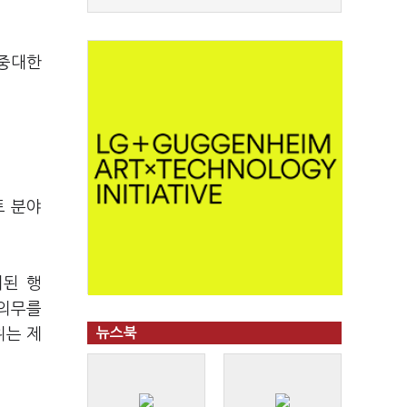
 중대한
트 분야
지된 행
 의무를
위는 제
뉴스북