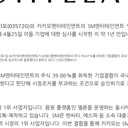
오(035720)
와 카카오엔터테인먼트의
SM
엔터테인먼트 
해
4
월
25
일 이들 기업에 대한 심사를 시작한 지 약
1
년 만입
오 및 ㈜카카오엔터테인먼트가 ㈜에스엠엔터테인먼트의 주식 39.87%를 취득한 기업결합이 국내
으로 승인하기로 결정했다고 밝히고 있다. (사진=연합뉴스)
SM
엔터테인먼트의 주식
39.86%
를 취득한 기업결합이 국
한한다고 판단해 시정조치를 부과하는 조건으로 승인하기로
각
1
위 사업자입니다
.
음원 플랫폼인 멜론을 운영하는 동시
기획·제작하고 있습니다
. SM
은 엔씨티
,
에스파 등 소속 대
제작 시장의
1
위 사업자입니다
.
이번 결합을 통해 카카오는
S