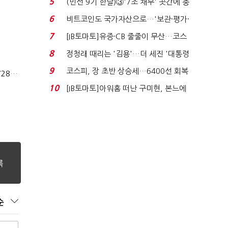
5
(민선 9기 한달)③'7조 채무' 곳간에 충
격…추미애, 20년...
6
비트코인도 국가자산으로…'보관·평가·
처분' 기준은 ...
7
[IB토마토]유증·CB 줄줄이 무산…코스
닥 벌점 급증에 ...
8
정청래 때리는 '김용'…더 세진 '대통령
최측근' 입...
9
코스피, 장 초반 상승세…6400선 회복
상법개정 후 상반기 배당기업 48% 증가…이재용 배당액 728억 1위
시도
10
[IB토마토]아워홈 떠난 구미현, 본느에
340억 베팅…가...
순