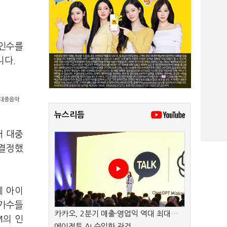
인수를
니다
.
 대중음악
뉴스리듬
내 대중
 결정했
에 아이
중가수들
카카오, 2분기 매출·영업익 역대 최대…
M
의 인
에이전트 AI 수익화 관건