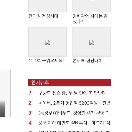
편의점 전성시대
영화관의 시대는 끝
났다?
"CD로 구워오세요"
콘서트 전당대회
인기뉴스
1
구광모-젠슨 황, 두 달 만에 또 만난다…
로봇·AI 등 논...
2
네이버, 2분기 영업익 5203억원…전년
비 0.2% 감소...
3
(특징주)윙입푸드, 경영진 주가 부양 의
지에 상한가...
4
중국 이어 대만도 설비투자…메모리 ‘삼
국전쟁’