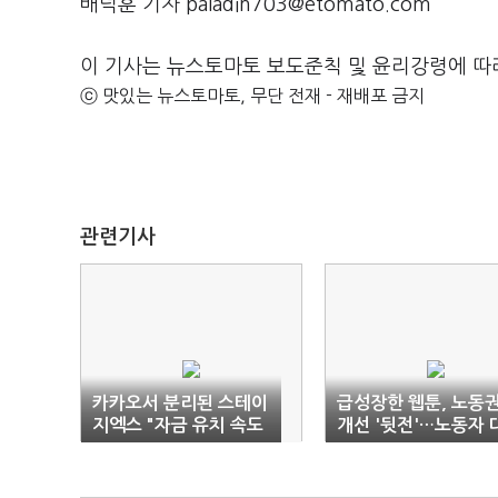
배덕훈 기자 paladin703@etomato.com
이 기사는 뉴스토마토 보도준칙 및 윤리강령에 따
ⓒ 맛있는 뉴스토마토, 무단 전재 - 재배포 금지
관련기사
카카오서 분리된 스테이
급성장한 웹툰, 노동
지엑스 "자금 유치 속도
개선 '뒷전'…노동자 
기대"
예술가 '이견'