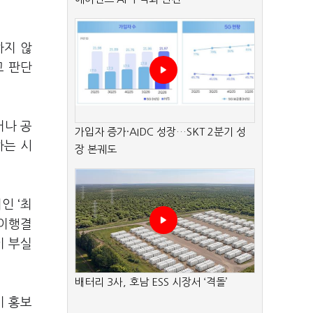
하지 않
고 판단
거나 공
가입자 증가·AIDC 성장…SKT 2분기 성
하는 시
장 본궤도
너인
‘
최
 이행결
이 부실
배터리 3사, 호남 ESS 시장서 ‘격돌’
기 홍보