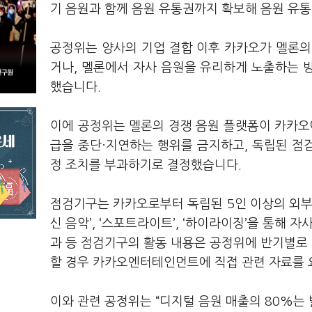
기 음원과 함께 음원 유통권까지 확보해 음원 
공정위는 양사의 기업 결합 이후 카카오가 멜론의
거나
,
멜론에서 자사 음원을 유리하게 노출하는 
했습니다
.
이에 공정위는 멜론의 경쟁 음원 플랫폼이 카카오
급을 중단·지연하는 행위를 금지하고
,
독립된 점
정 조치를 부과하기로 결정했습니다
.
점검기구는 카카오로부터 독립된
5
인 이상의 외
신 음악
’, ‘
스포트라이트
’, ‘
하이라이징
’
을 통해 자
과 등 점검기구의 활동 내용은 공정위에 반기별로
할 경우 카카오엔터테인먼트에 직접 관련 자료를
이와 관련 공정위는
“
디지털 음원 매출의
80%
는