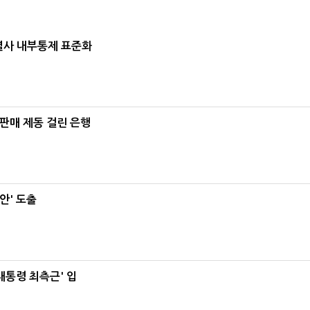
계열사 내부통제 표준화
 판매 제동 걸린 은행
안' 도출
대통령 최측근' 입