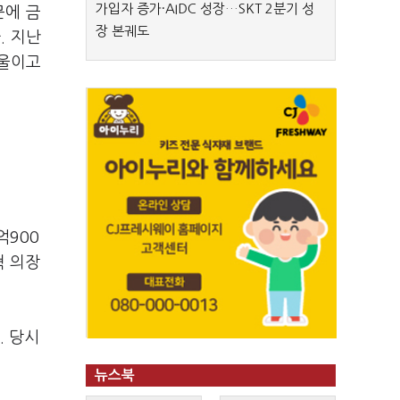
가입자 증가·AIDC 성장…SKT 2분기 성
문에 금
장 본궤도
. 지난
기울이고
억900
혁 의장
. 당시
뉴스북