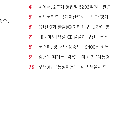
지에 상한가...
4
네이버, 2분기 영업익 5203억원…전년
비 0.2% 감소...
5
비트코인도 국가자산으로…'보관·평가·
축소,
처분' 기준은 ...
6
(민선 9기 한달)③'7조 채무' 곳간에 충
격…추미애, 20년...
7
[IB토마토]유증·CB 줄줄이 무산…코스
닥 벌점 급증에 ...
8
코스피, 장 초반 상승세…6400선 회복
시도
9
정청래 때리는 '김용'…더 세진 '대통령
최측근' 입...
10
주택공급 '동상이몽'…정부·서울시 협
력 없으면 '공수표'...