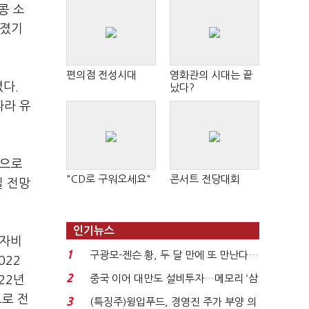
콩 소
빠졌기
편의점 전성시대
영화관의 시대는 끝
다.
났다?
따라 유
각으로
"CD로 구워오세요"
콘서트 전당대회
질 전망
인기뉴스
이자비
1
구광모-젠슨 황, 두 달 만에 또 만난다…
022
로봇·AI 등 논...
2
중국 이어 대만도 설비투자…메모리 ‘삼
22년
국전쟁’
으로 전
3
(특징주)윙입푸드, 경영진 주가 부양 의