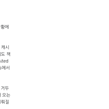
상황에
 캐시
에도 잭
ted
4%에서
 거두
어 오는
이뤄질