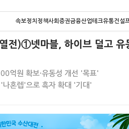
속보
정치
정책
사회
증권
금융
산업
테크
유통
건설
 열전)①넷마블, 하이브 덜고 유
00억원 확보·유동성 개선 '목표'
'나혼렙'으로 흑자 확대 '기대'