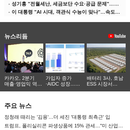
성기홍 "전월세난, 세금보단 수요·공급 문제"…닥공 시사
이 대통령 "AI 시대, 객관식 수능이 맞나"…속도전 '경계'
뉴스리듬
카카오, 2분기
가입자 증가
배터리 3사, 호남
매출·영업익 역대
·AIDC 성장…
ESS 시장서
최대…에이전트
SKT 2분기 성장
‘격돌’
AI 수익화 관건
본궤도
주요 뉴스
정청래 때리는 '김용'…더 세진 '대통령 최측근' 입
트럼프, 폴리실리콘 파생상품에 15% 관세…"미 산업