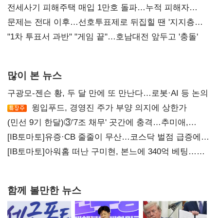
재건"
전세사기 피해주택 매입 1만호 돌파…누적 피해자
4만278명
문제는 전대 이후…선호투표제로 뒤집힐 땐 '지지층
불복'
"1차 투표서 과반" "게임 끝"…호남대전 앞두고 '충돌'
많이 본 뉴스
구광모-젠슨 황, 두 달 만에 또 만난다…로봇·AI 등 논의
윙입푸드, 경영진 주가 부양 의지에 상한가
(민선 9기 한달)③'7조 채무' 곳간에 충격…추미애,
20년만에 '비상재정' 선언 승부수
[IB토마토]유증·CB 줄줄이 무산…코스닥 벌점 급증에
상폐 압박
[IB토마토]아워홈 떠난 구미현, 본느에 340억 베팅…
가족 지배체제 구축
함께 볼만한 뉴스