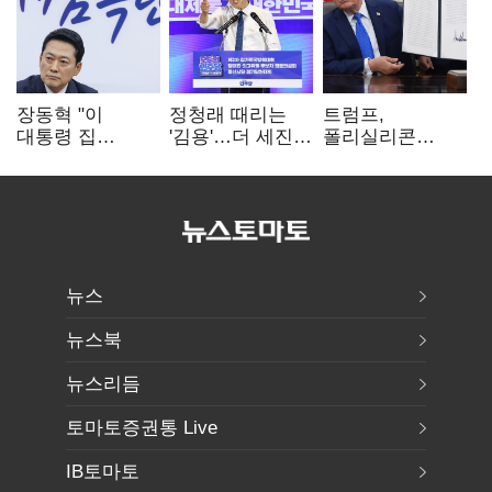
장동혁 "이
정청래 때리는
트럼프,
대통령 집
'김용'…더 세진
폴리실리콘
팔자마자 세금
'대통령 최측근'
파생상품에 15%
폭탄…'내로남불'"
입
관세…"미 산업
재건"
뉴스
뉴스북
뉴스리듬
토마토증권통 Live
IB토마토