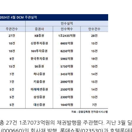
 총 27건 1조7073억원의 채권발행을 주관했다. 지난 3월 
000660)
의 회사채 발행,
롯데쇼핑(023530)
과 호텔롯데