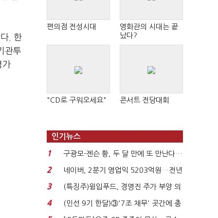
편의점 전성시대
영화관의 시대는 끝
났다?
다. 한
 기관투
평가
"CD로 구워오세요"
콘서트 전당대회
인기뉴스
1
구광모-젠슨 황, 두 달 만에 또 만난다…
로봇·AI 등 논...
2
네이버, 2분기 영업익 5203억원…전년
비 0.2% 감소...
3
(특징주)윙입푸드, 경영진 주가 부양 의
지에 상한가...
4
(민선 9기 한달)③'7조 채무' 곳간에 충
격…추미애, 20년...