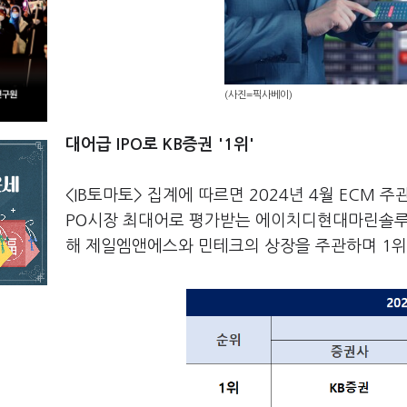
(사진=픽사베이)
대어급 IPO로 KB증권 '1위'
<IB토마토> 집계에 따르면 2024년 4월 ECM 주
PO시장 최대어로 평가받는 에이치디현대마린솔루션
해 제일엠앤에스와 민테크의 상장을 주관하며 1위