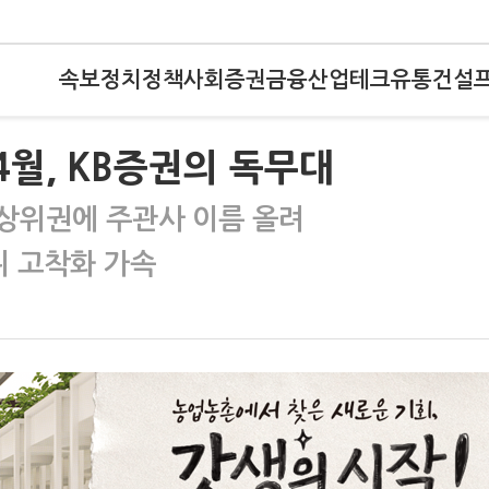
속보
정치
정책
사회
증권
금융
산업
테크
유통
건설
4월, KB증권의 독무대
 상위권에 주관사 이름 올려
위 고착화 가속