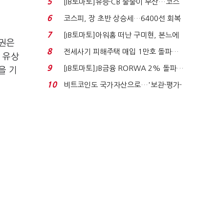
5
[IB토마토]유증·CB 줄줄이 무산…코스
닥 벌점 급증에 ...
6
코스피, 장 초반 상승세…6400선 회복
시도
7
[IB토마토]아워홈 떠난 구미현, 본느에
증권은
340억 베팅…가...
8
전세사기 피해주택 매입 1만호 돌파…
 유상
누적 피해자 4만2...
9
[IB토마토]JB금융 RORWA 2% 돌파…
을 기
실적 견인은 은행 ...
10
비트코인도 국가자산으로…'보관·평가·
처분' 기준은 ...