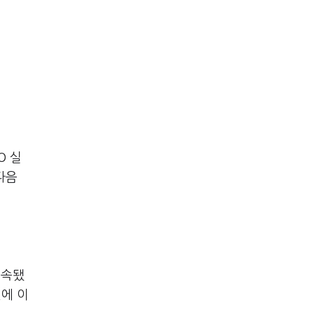
O 실
다음
계속됐
에 이