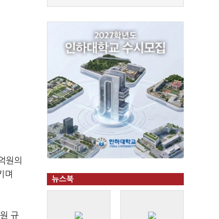
2억원의
키며
뉴스북
원 규