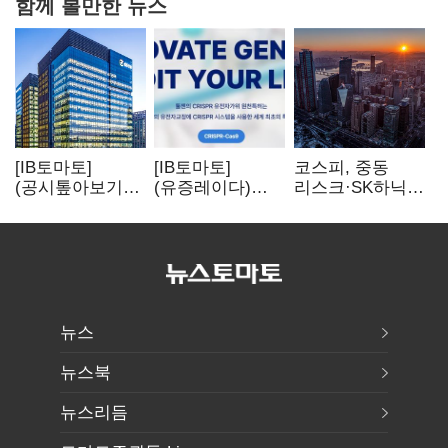
함께 볼만한 뉴스
[IB토마토]
[IB토마토]
코스피, 중동
(공시톺아보기)
(유증레이다)
리스크·SK하닉
수주 공시, 왜
툴젠, 조달액
5% 급락에
바로 매출로
3분의 1 토막…
뒷걸음
잡히지 않을까
특허소송
비용부터 챙긴다
뉴스
뉴스북
뉴스리듬