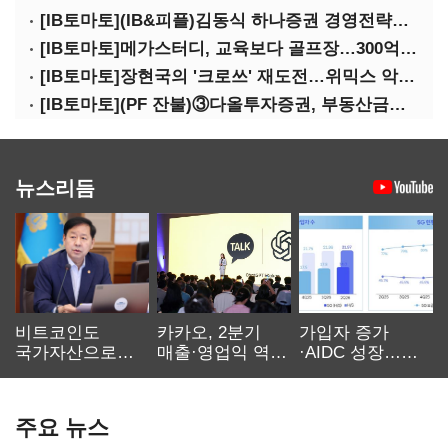
[IB토마토](IB&피플)김동식 하나증권 경영전략본부장
[IB토마토]메가스터디, 교육보다 골프장…300억 대여 뒤 보증 리스크
[IB토마토]장현국의 '크로쓰' 재도전…위믹스 악몽 지울 수 있나
[IB토마토](PF 잔불)③다올투자증권, 부동산금융 줄였지만 정상화는 진행형
뉴스리듬
비트코인도
카카오, 2분기
가입자 증가
국가자산으로…'
매출·영업익 역대
·AIDC 성장…
보관·평가·처분'
최대…에이전트
SKT 2분기 성장
기준은 숙제
AI 수익화 관건
본궤도
주요 뉴스