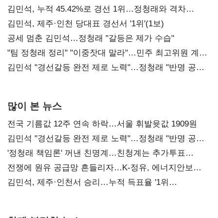
김민석, 누적 45.42%로 경선 1위…정청래와 격차
0.86%p(2보)
김민석, 제주·인천 당대표 경선서 '1위'(1보)
공세 멈춘 김민석…정청래 "갈등은 제가 수습"
"팀 정청래 정리" "이중잣대 말라"…민주 최고위원 계파
다툼 격화
김민석 "경선갈등 완전 제로 노력"…정청래 "반명 공세
사과부터"
많이 본 뉴스
전국 기름값 12주 연속 하락…서울 휘발윳값 1909원
김민석 "경선갈등 완전 제로 노력"…정청래 "반명 공세
사과부터"
'정청래 책임론' 꺼낸 친명계…친청계는 추가투표
때리기
전쟁에 원유 공급망 흔들리자…K-정유, 에너지안보
핵심으로 재부상
김민석, 제주·인천서 승리…누적 득표율 '1위
탈환'(종합)