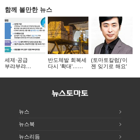
함께 볼만한 뉴스
세제·공급
반도체발 회복세
(토마토칼럼)'이
부랴부랴
다시 '확대'…
젠 잊기로 해요'
재검토…'구윤철·
제조업 생산
김윤덕' 책임론
5.8% 반등
뉴스
뉴스북
뉴스리듬