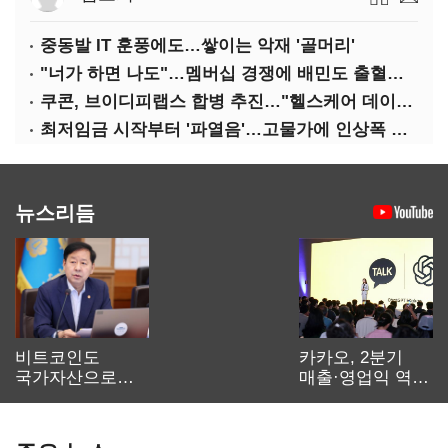
중동발 IT 훈풍에도…쌓이는 악재 '골머리'
"너가 하면 나도"…멤버십 경쟁에 배민도 출혈경쟁
쿠콘, 브이디피랩스 합병 추진…"헬스케어 데이터 플랫폼 확대"
최저임금 시작부터 '파열음'…고물가에 인상폭 갈등
뉴스리듬
비트코인도
카카오, 2분기
국가자산으로…'
매출·영업익 역대
보관·평가·처분'
최대…에이전트
기준은 숙제
AI 수익화 관건