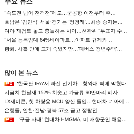
주요 뉴스
"속도전 넘어 전격전"에도…군공항 이전부터 주
52시간까지 '뇌관'
호남은 '김민석' 서울·경기는 '정청래'…최종 승자는
'안갯속'
여야 재검토 놓고 충돌하는 사이…선관위 "투표자 수
오차 당연"
"서울 등록임대 84%비아파트…아파트 규제와
달리해야"
황희, 사흘 만에 고개 숙였지만…'폐버스 청년주택'
후폭풍
많이 본 뉴스
'한국판 IRA'서 빠진 전기차…청와대 벽에 막혔다
시금치 한달새 152% 치솟고 가금류 90만마리 폐사
LX세미콘, 첫 차량용 MCU 양산 돌입…현대차·기아에
공급
은행들, 인천·전남·경북 57조 금고 쟁탈전
‘구금 사태’ 현대차 HMGMA, 미 재향군인 채용
확대로 분위기 반전