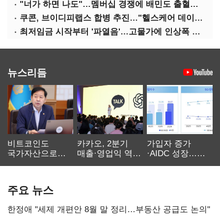
"너가 하면 나도"…멤버십 경쟁에 배민도 출혈경쟁
쿠콘, 브이디피랩스 합병 추진…"헬스케어 데이터 플랫폼 확대"
최저임금 시작부터 '파열음'…고물가에 인상폭 갈등
뉴스리듬
비트코인도
카카오, 2분기
가입자 증가
국가자산으로…'
매출·영업익 역대
·AIDC 성장…
보관·평가·처분'
최대…에이전트
SKT 2분기 성장
기준은 숙제
AI 수익화 관건
본궤도
주요 뉴스
한정애 "세제 개편안 8월 말 정리…부동산 공급도 논의"