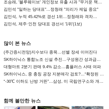
조승래, '블루웨이브' 개인정보 유출 사과 "무거운 책임
통감"
김민석 "일하는 당대표"…정청래 "의리가 제일 중요"
김민석, 누적 45.42%로 경선 1위…정청래와 격차
0.86%p(2보)
김민석, 제주·인천 당대표 경선서 '1위'(1보)
많이 본 뉴스
(주간증시전망)지수보다 종목…선별 장세 이어진다
SK하이닉스 통합노조 신설 추진…구성원간 성과급
불만 확산
대형마트 2분기 판매 9.4% 감소…홈플러스 사태 여파
SK하이닉스, 중 충칭 공장 지분매각 검토?…“확정된 바
없어”
“-30℃ 이하도 난방 거뜬”…삼성, 미 국립연구소와 개발
협력
함께 볼만한 뉴스