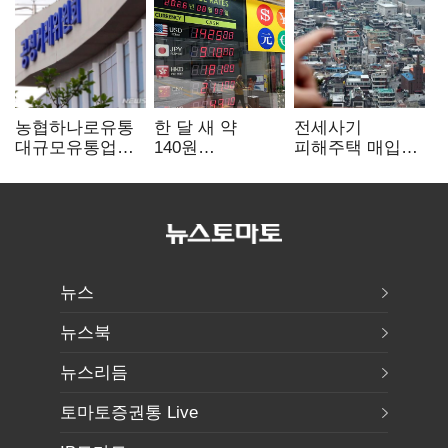
농협하나로유통
한 달 새 약
전세사기
대규모유통업법
140원
피해주택 매입
위반 적발…
급락…'역대급
1만호 돌파…
공정위, 과징금
엔저'에 원화
누적 피해자
4억6200만원
변곡점
4만278명
부과
뉴스
뉴스북
뉴스리듬
토마토증권통 Live