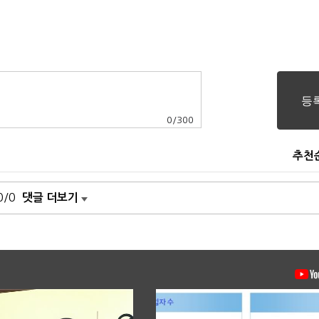
0
/
300
추천
0/0
댓글 더보기