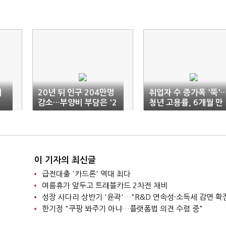
세
20년 뒤 인구 204만명
취업자 수 증가폭 '뚝'
감소…부양비 부담은 '2
청년 고용률, 6개월 만
배'
에 '마이너스'
이 기자의 최신글
급전대출 '카드론' 역대 최다
여름휴가 앞두고 트래블카드 2차전 채비
성장 사다리 상반기 '윤곽'…"R&D 연속성·소득세 감면 확
한기정 "쿠팡 봐주기 아냐…플랫폼법 의견 수렴 중"