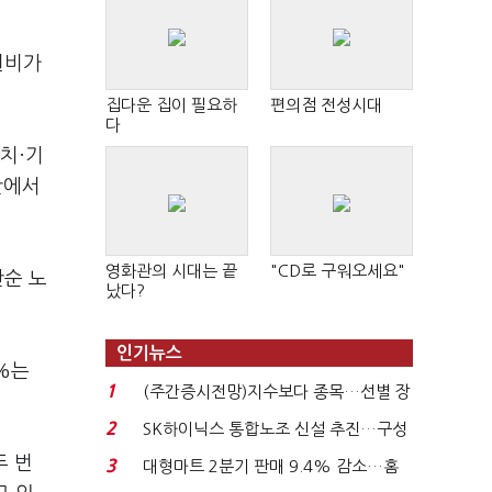
원비가
집다운 집이 필요하
편의점 전성시대
다
치·기
간에서
영화관의 시대는 끝
"CD로 구워오세요"
단순 노
났다?
인기뉴스
%는
1
(주간증시전망)지수보다 종목…선별 장
세 이어진다...
2
SK하이닉스 통합노조 신설 추진…구성
원간 성과급 불...
두 번
3
대형마트 2분기 판매 9.4% 감소…홈