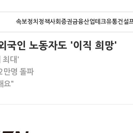
속보
정치
정책
사회
증권
금융
산업
테크
유통
건설
외국인 노동자도 '이직 희망'
 최대'
2만명 돌파
해요"