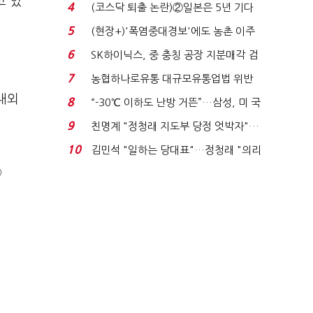
고 있
플러스 사태 여파...
4
(코스닥 퇴출 논란)②일본은 5년 기다
려주는데 우리는 ...
5
(현장+)'폭염중대경보'에도 농촌 이주
노동자는 강행군…'야...
6
SK하이닉스, 중 충칭 공장 지분매각 검
토?…“확정된 바...
7
농협하나로유통 대규모유통업법 위반
적발…공정위, 과...
국내외
8
“-30℃ 이하도 난방 거뜬”…삼성, 미 국
립연구소와 개...
9
친명계 "정청래 지도부 당정 엇박자"…
친청계 "신천지 오...
10
김민석 "일하는 당대표"…정청래 "의리
가 제일 중요"...
)