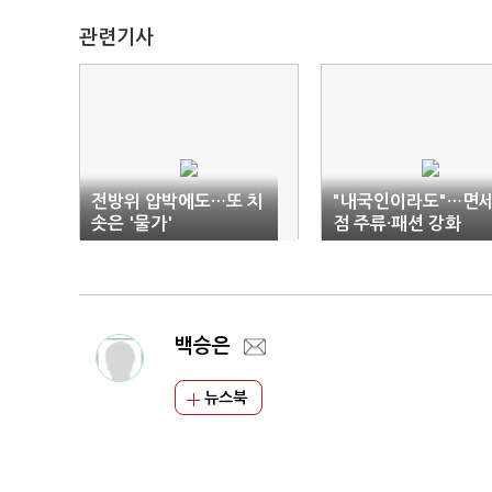
관련기사
전방위 압박에도…또 치
"내국인이라도"…면
솟은 '물가'
점 주류·패션 강화
백승은
뉴스북