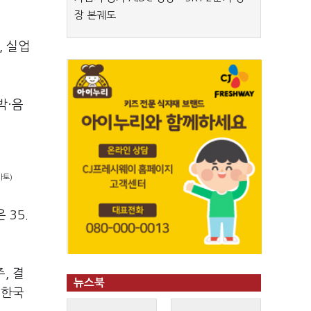
장 본궤도
, 실업
박·음
마토)
 35.
, 결
뉴스북
 한국