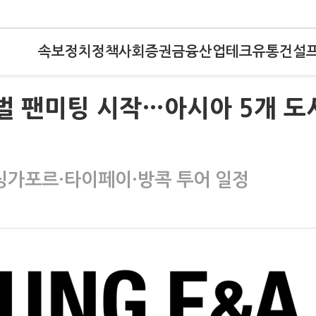
속보
정치
정책
사회
증권
금융
산업
테크
유통
건설
벌 팬미팅 시작…아시아 5개 도
싱가포르·타이페이·방콕 투어 일정