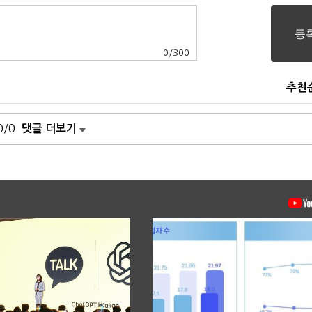
0
/
300
추천
0/0
댓글 더보기