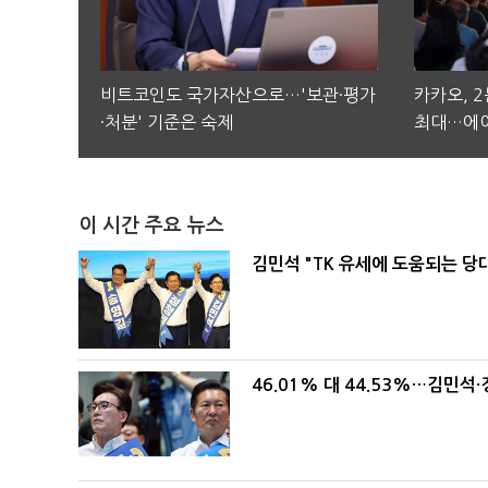
비트코인도 국가자산으로…'보관·평가
카카오, 
·처분' 기준은 숙제
최대…에이
이 시간 주요 뉴스
김민석 "TK 유세에 도움되는 당
46.01% 대 44.53%…김민석·