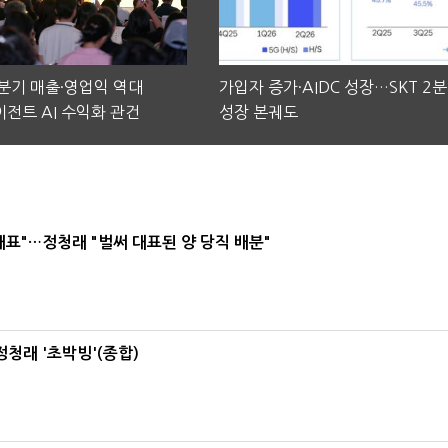
2분기 매출·영업익 역대
가입자 증가·AIDC 성장…SKT 2
전트 AI 수익화 관건
성장 본궤도
대표"…정청래 "벌써 대표된 양 당직 배분"
정청래 '초박빙'(종합)