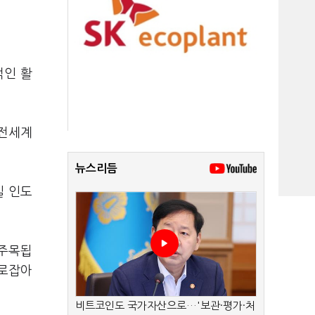
적인 활
. 전세계
뉴스리듬
일 인도
 주목됩
사로잡아
비트코인도 국가자산으로…'보관·평가·처