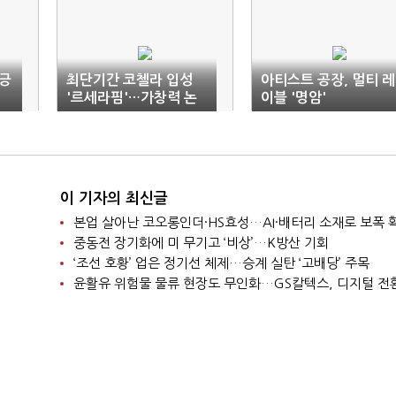
 긍
최단기간 코첼라 입성
아티스트 공장, 멀티 레
'르세라핌'…가창력 논
이블 '명암'
란
이 기자의 최신글
본업 살아난 코오롱인더·HS효성…AI·배터리 소재로 보폭 
중동전 장기화에 미 무기고 ‘비상’…K방산 기회
‘조선 호황’ 업은 정기선 체제…승계 실탄 ‘고배당’ 주목
윤활유 위험물 물류 현장도 무인화…GS칼텍스, 디지털 전