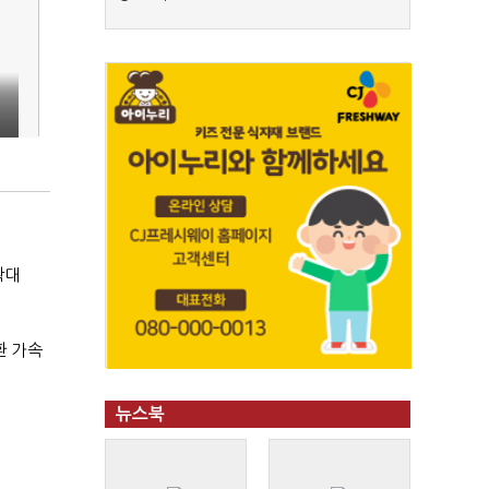
확대
환 가속
뉴스북