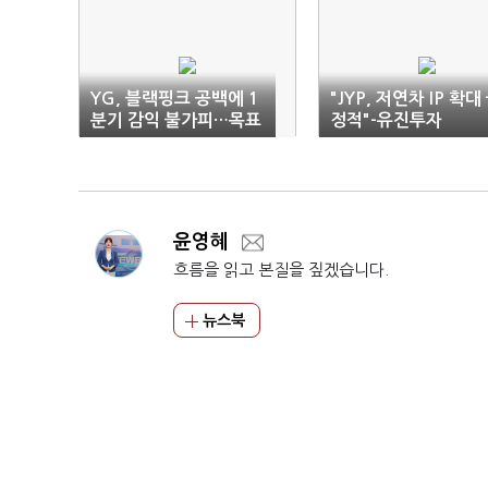
YG, 블랙핑크 공백에 1
"JYP, 저연차 IP 확대
분기 감익 불가피…목표
정적"-유진투자
가↓-현대차
윤영혜
흐름을 읽고 본질을 짚겠습니다.
뉴스북