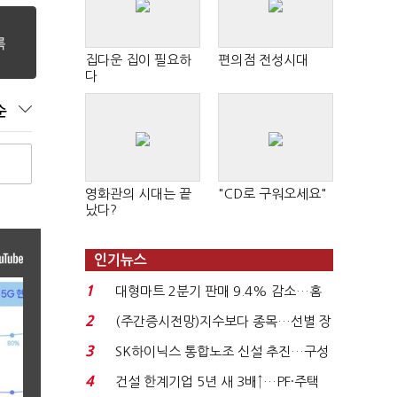
집다운 집이 필요하
편의점 전성시대
다
순
영화관의 시대는 끝
"CD로 구워오세요"
났다?
인기뉴스
1
대형마트 2분기 판매 9.4% 감소…홈
플러스 사태 여파...
2
(주간증시전망)지수보다 종목…선별 장
세 이어진다...
3
SK하이닉스 통합노조 신설 추진…구성
원 간 성과급 불...
4
건설 한계기업 5년 새 3배↑…PF·주택