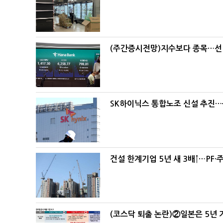
(주간증시전망)지수보다 종목…선
SK하이닉스 통합노조 신설 추진…
건설 한계기업 5년 새 3배↑…PF·
(코스닥 퇴출 논란)②일본은 5년