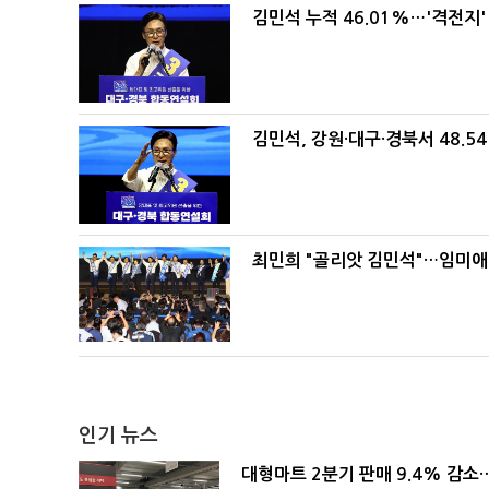
김민석 누적 46.01%…'격전지'
김민석, 강원·대구·경북서 48.5
최민희 "골리앗 김민석"…임미애
인기 뉴스
대형마트 2분기 판매 9.4% 감