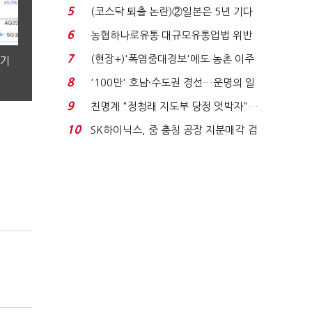
침체에 재무 ...
5
(코스닥 퇴출 논란)②일본은 5년 기다
려주는데 우리는 ...
6
농협하나로유통 대규모유통업법 위반
적발…공정위, 과...
7
(현장+)'폭염중대경보'에도 농촌 이주
분기
노동자는 강행군…'야...
8
'100만' 호남·수도권 경선…운명의 일
주일
9
친명계 "정청래 지도부 당정 엇박자"…
친청계 "신천지 오...
10
SK하이닉스, 중 충칭 공장 지분매각 검
토?…“확정된 바...