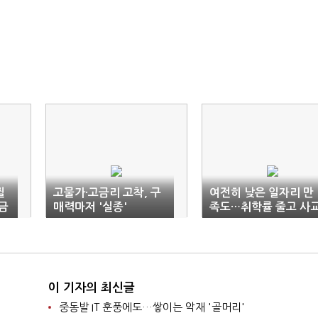
찔
고물가·고금리 고착, 구
여전히 낮은 일자리 만
금
매력마저 '실종'
족도…취학률 줄고 사
육 높아
이 기자의 최신글
중동발 IT 훈풍에도…쌓이는 악재 '골머리'