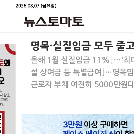
2026.08.07 (금요일)
명목·실질임금 모두 줄
올해 1월 실질임금 11%↓…'최
설 상여금 등 특별급여↓…명목임
근로자 부채 여전히 5000만원