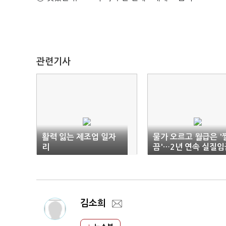
관련기사
활력 잃는 제조업 일자
물가 오르고 월급은 '
리
끔'…2년 연속 실질임
감소
김소희