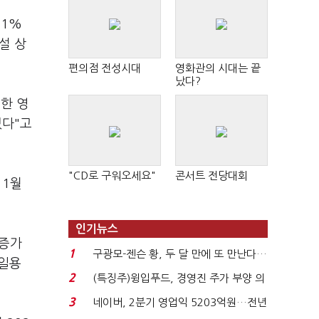
.1%
설 상
편의점 전성시대
영화관의 시대는 끝
났다?
한 영
있다"고
"CD로 구워오세요"
콘서트 전당대회
 1월
인기뉴스
 증가
1
구광모-젠슨 황, 두 달 만에 또 만난다…
시일용
로봇·AI 등 논...
2
(특징주)윙입푸드, 경영진 주가 부양 의
지에 상한가...
3
네이버, 2분기 영업익 5203억원…전년