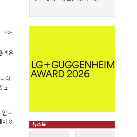
. (사진=
금총액은
니다.
월평균
액입니
비 8.
뉴스북