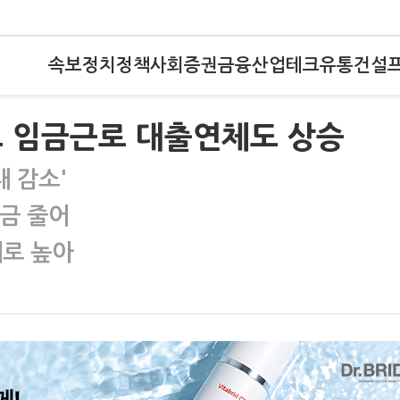
속보
정치
정책
사회
증권
금융
산업
테크
유통
건설
고 임금근로 대출연체도 상승
대 감소'
금 줄어
대로 높아