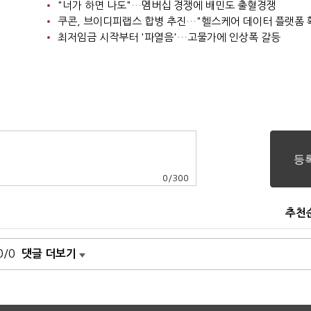
"너가 하면 나도"…멤버십 경쟁에 배민도 출혈경쟁
쿠콘, 브이디피랩스 합병 추진…"헬스케어 데이터 플랫폼 
최저임금 시작부터 '파열음'…고물가에 인상폭 갈등
0
/
300
추천
0/0
댓글 더보기