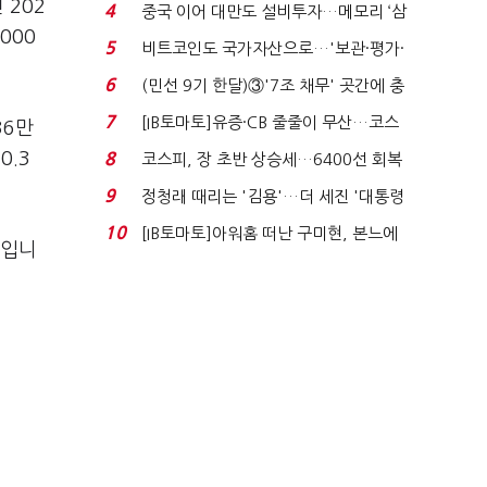
비 0.2% 감소...
 202
4
중국 이어 대만도 설비투자…메모리 ‘삼
000
국전쟁’
5
비트코인도 국가자산으로…'보관·평가·
처분' 기준은 ...
6
(민선 9기 한달)③'7조 채무' 곳간에 충
격…추미애, 20년...
7
[IB토마토]유증·CB 줄줄이 무산…코스
36만
닥 벌점 급증에 ...
0.3
8
코스피, 장 초반 상승세…6400선 회복
시도
9
정청래 때리는 '김용'…더 세진 '대통령
최측근' 입...
10
[IB토마토]아워홈 떠난 구미현, 본느에
순입니
340억 베팅…가...