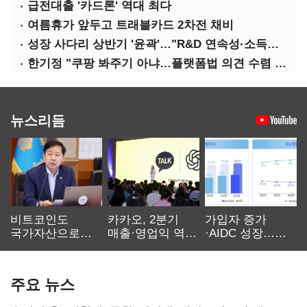
급전대출 '카드론' 역대 최다
여름휴가 앞두고 트래블카드 2차전 채비
성장 사다리 상반기 '윤곽'…"R&D 연속성·소득세 감면 확장해야"
한기정 "쿠팡 봐주기 아냐…플랫폼법 의견 수렴 중"
뉴스리듬
비트코인도
카카오, 2분기
가입자 증가
국가자산으로…'
매출·영업익 역대
·AIDC 성장…
보관·평가·처분'
최대…에이전트
SKT 2분기 성장
기준은 숙제
AI 수익화 관건
본궤도
주요 뉴스