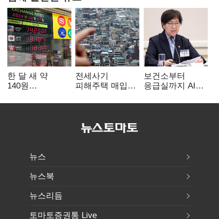
한 달 새 약
전세사기
보건소부터
140원
피해주택 매입
응급실까지 AI
급락…'역대급
1만호 돌파…
확산…지역의료
엔저'에 원화
누적 피해자
혁신 본격화
변곡점
4만278명
뉴스
뉴스북
뉴스리듬
토마토증권통 Live