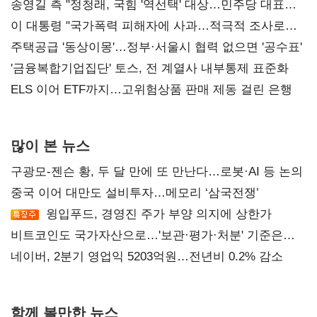
송영길 측 "정청래, 국힘 '역선택' 대상…민주당 대표로
총선 지휘 못해"
이 대통령 "국가폭력 피해자에 사과…적극적 조사로
진실 밝혀야"
주택공급 '동상이몽'…정부·서울시 협력 없으면 '공수표'
'금융복합기업집단' 토스, 전 계열사 내부통제 표준화
ELS 이어 ETF까지…고위험상품 판매 제동 걸린 은행
많이 본 뉴스
구광모-젠슨 황, 두 달 만에 또 만난다…로봇·AI 등 논의
중국 이어 대만도 설비투자…메모리 ‘삼국전쟁’
윙입푸드, 경영진 주가 부양 의지에 상한가
비트코인도 국가자산으로…'보관·평가·처분' 기준은
숙제
네이버, 2분기 영업익 5203억원…전년비 0.2% 감소
함께 볼만한 뉴스