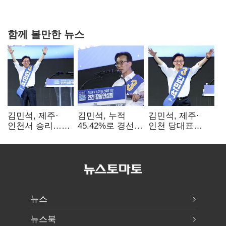
0.86%p(2보)
함께 볼만한 뉴스
김민석, 제주·
김민석, 누적
김민석, 제주·
인천서 승리…
45.42%로 경선
인천 당대표
누적 득표율 '1위
1위…정청래와
경선서 '1위'(1보)
탈환'(종합)
격차
0.86%p(2보)
뉴스
뉴스북