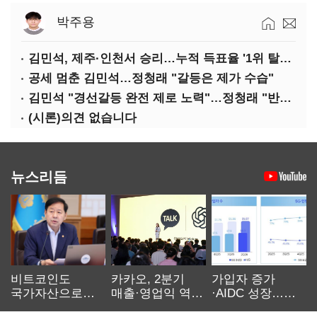
박주용
김민석, 제주·인천서 승리…누적 득표율 '1위 탈환'(종합)
공세 멈춘 김민석…정청래 "갈등은 제가 수습"
김민석 "경선갈등 완전 제로 노력"…정청래 "반명 공세 사과부터"
(시론)의견 없습니다
뉴스리듬
비트코인도
카카오, 2분기
가입자 증가
국가자산으로…'
매출·영업익 역대
·AIDC 성장…
보관·평가·처분'
최대…에이전트
SKT 2분기 성장