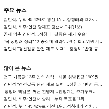
기준은 숙제
AI 수익화 관건
본궤도
주요 뉴스
김민석, 누적 45.42%로 경선 1위…정청래와 격차
0.86%p(2보)
김민석, 제주·인천 당대표 경선서 '1위'(1보)
공세 멈춘 김민석…정청래 "갈등은 제가 수습"
"팀 정청래 정리" "이중잣대 말라"…민주 최고위원 계파
다툼 격화
김민석 "경선갈등 완전 제로 노력"…정청래 "반명 공세
사과부터"
많이 본 뉴스
전국 기름값 12주 연속 하락…서울 휘발윳값 1909원
김민석 "경선갈등 완전 제로 노력"…정청래 "반명 공세
사과부터"
'정청래 책임론' 꺼낸 친명계…친청계는 추가투표
때리기
김민석, 제주·인천서 승리…누적 득표율 '1위
탈환'(종합)
김민석, 누적 45.42%로 경선 1위…정청래와 격차