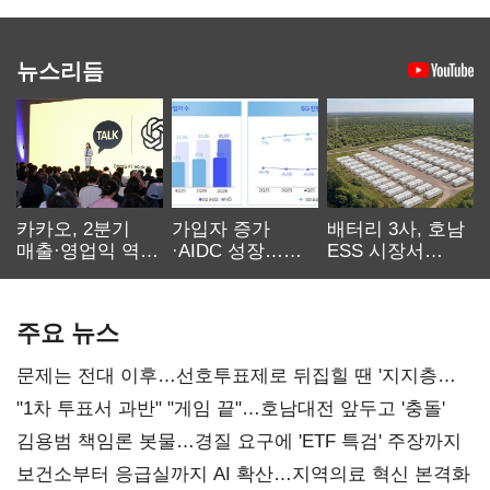
뉴스리듬
카카오, 2분기
가입자 증가
배터리 3사, 호남
매출·영업익 역대
·AIDC 성장…
ESS 시장서
최대…에이전트
SKT 2분기 성장
‘격돌’
AI 수익화 관건
본궤도
주요 뉴스
문제는 전대 이후…선호투표제로 뒤집힐 땐 '지지층
불복'
"1차 투표서 과반" "게임 끝"…호남대전 앞두고 '충돌'
김용범 책임론 봇물…경질 요구에 'ETF 특검' 주장까지
보건소부터 응급실까지 AI 확산…지역의료 혁신 본격화