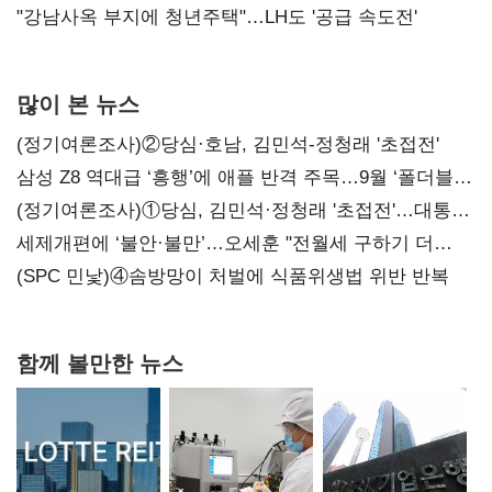
"강남사옥 부지에 청년주택"…LH도 '공급 속도전'
많이 본 뉴스
(정기여론조사)②당심·호남, 김민석-정청래 '초접전'
삼성 Z8 역대급 ‘흥행’에 애플 반격 주목…9월 ‘폴더블
대전’
(정기여론조사)①당심, 김민석·정청래 '초접전'…대통령
지지도 '50% 아래로'(종합)
세제개편에 ‘불안·불만’…오세훈 "전월세 구하기 더
힘들어질 것"
(SPC 민낯)④솜방망이 처벌에 식품위생법 위반 반복
함께 볼만한 뉴스