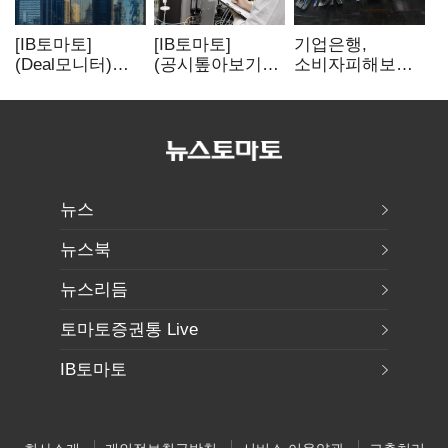
[IB토마토]
[IB토마토]
기업은행,
(Deal모니터)
(공시톺아보기)
소비자피해보상
롯데리츠, 회사채
투자판단 공시,
부실심사·
발행…빠듯한
무엇이 '중요한
보이스피싱 공시
유동성 차환으로
경영사항'일까
위반
대응
뉴스
뉴스북
뉴스리듬
토마토증권통 Live
IB토마토