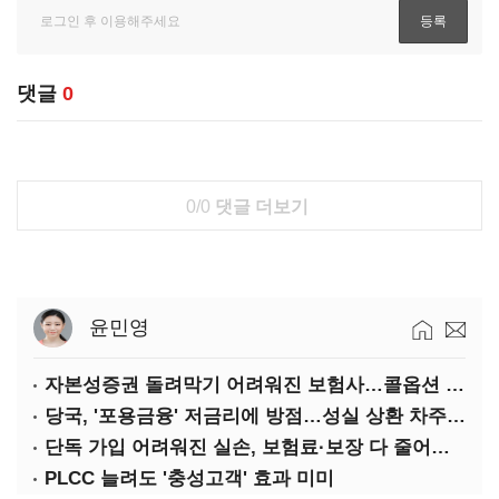
댓글
0
0/0
댓글 더보기
윤민영
자본성증권 돌려막기 어려워진 보험사…콜옵션 부담 급증
당국, '포용금융' 저금리에 방점…성실 상환 차주는 '역차별'
단독 가입 어려워진 실손, 보험료·보장 다 줄어든 5세대는?
PLCC 늘려도 '충성고객' 효과 미미