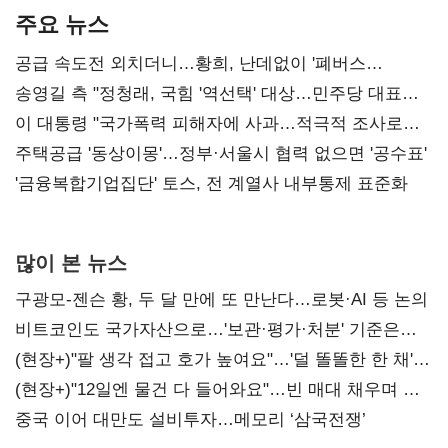
주요 뉴스
공급 속도전 외치더니…황희, 난데없이 '폐버스
리모델링' 제안
송영길 측 "정청래, 국힘 '역선택' 대상…민주당 대표로
총선 지휘 못해"
이 대통령 "국가폭력 피해자에 사과…적극적 조사로
진실 밝혀야"
주택공급 '동상이몽'…정부·서울시 협력 없으면 '공수표'
'금융복합기업집단' 토스, 전 계열사 내부통제 표준화
많이 본 뉴스
구광모-젠슨 황, 두 달 만에 또 만난다…로봇·AI 등 논의
비트코인도 국가자산으로…'보관·평가·처분' 기준은
숙제
(현장+)"팔 생각 접고 호가 높여요"…'덜 똘똘한 한 채'
20억 키맞추기
(현장+)"12일엔 물건 다 들어와요"…빈 매대 채우며 문
연 홈플러스
중국 이어 대만도 설비투자…메모리 ‘삼국전쟁’