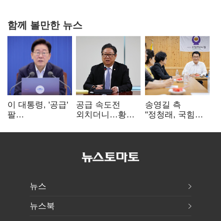
함께 볼만한 뉴스
이 대통령, '공급'
공급 속도전
송영길 측
팔
외치더니…황희,
"정청래, 국힘
걷어붙였는데…
난데없이 '폐버스
'역선택' 대상…
여 내부선
리모델링' 제안
민주당 대표로
'부동산
총선 지휘 못해"
망언'(종합)
뉴스
뉴스북