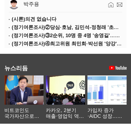
박주용
(시론)의견 없습니다
(정기여론조사)②당심·호남, 김민석-정청래 '초접전'
(정기여론조사)③2순위, 10명 중 4명 '송영길'…정청래 '한 자릿수'
(정기여론조사)④최고위원 최민희·박선원 '양강'…서미화·이성윤·임미애 뒤이어
뉴스리듬
비트코인도
카카오, 2분기
가입자 증가
국가자산으로…'
매출·영업익 역대
·AIDC 성장…
보관·평가·처분'
최대…에이전트
SKT 2분기 성장
기준은 숙제
AI 수익화 관건
본궤도