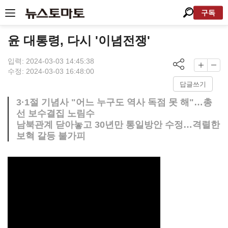
구독
윤 대통령, 다시 '이념전쟁'
입력: 2024-03-03 14:45:38
수정: 2024-03-03 16:48:00
답글쓰기
3·1절 기념사 "어느 누구도 역사 독점 못 해"…총
선 보수결집 노림수
남북관계 닫아놓고 30년만 통일방안 수정…격렬한
보혁 갈등 불가피