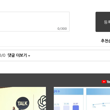
0
/
300
추천
0/0
댓글 더보기