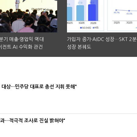
2분기 매출·영업익 역대
가입자 증가·AIDC 성장…SKT 2
전트 AI 수익화 관건
성장 본궤도
택' 대상…민주당 대표로 총선 지휘 못해"
사과…적극적 조사로 진실 밝혀야"