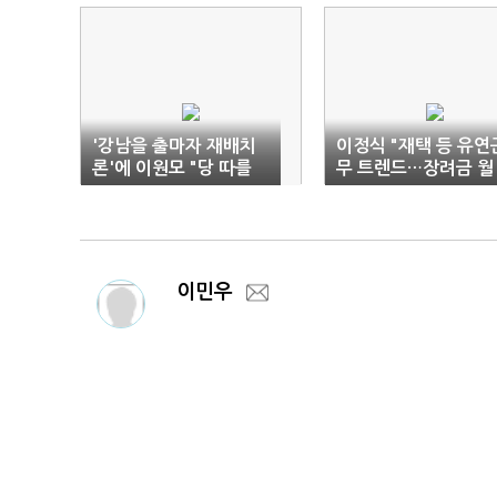
'강남을 출마자 재배치
이정식 "재택 등 유연
론'에 이원모 "당 따를
무 트렌드…장려금 월 
것"·박진 "사수해야"
0만원 상향"
이민우