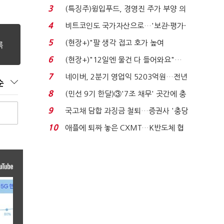
국전쟁’
3
(특징주)윙입푸드, 경영진 주가 부양 의
지에 상한가...
4
비트코인도 국가자산으로…'보관·평가·
처분' 기준은 ...
5
(현장+)"팔 생각 접고 호가 높여
요"…'덜 똘똘한 한 채' 20...
6
(현장+)"12일엔 물건 다 들어와요"…
빈 매대 채우며 문 연 ...
7
네이버, 2분기 영업익 5203억원…전년
순
비 0.2% 감소...
8
(민선 9기 한달)③'7조 채무' 곳간에 충
격…추미애, 20년...
9
국고채 담합 과징금 철퇴…증권사 '충당
금 폭탄' 우려...
10
애플에 퇴짜 놓은 CXMT…K반도체 협
상력 ‘호재’...