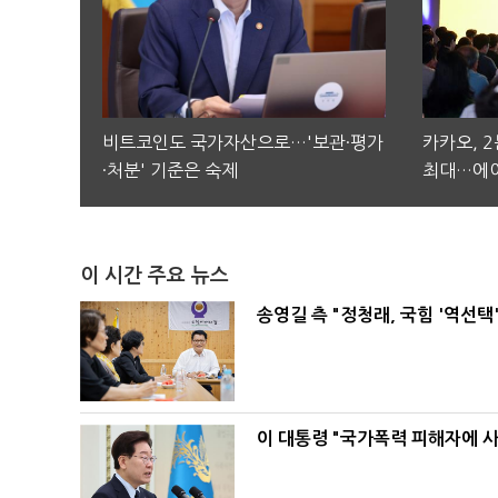
비트코인도 국가자산으로…'보관·평가
카카오, 
·처분' 기준은 숙제
최대…에이
이 시간 주요 뉴스
송영길 측 "정청래, 국힘 '역선
이 대통령 "국가폭력 피해자에 