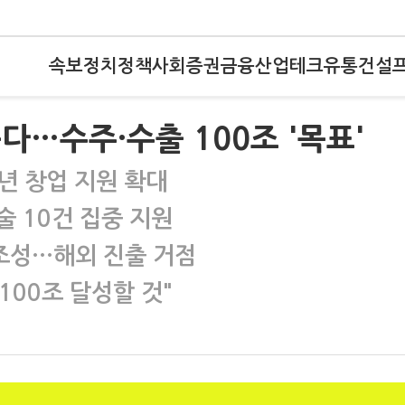
속보
정치
정책
사회
증권
금융
산업
테크
유통
건설
운다…수주·수출 100조 '목표'
년 창업 지원 확대
 10건 집중 지원
 조성…해외 진출 거점
100조 달성할 것"