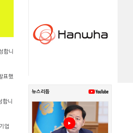
육성합니
 발표했
뉴스리듬
육성합니
망기업