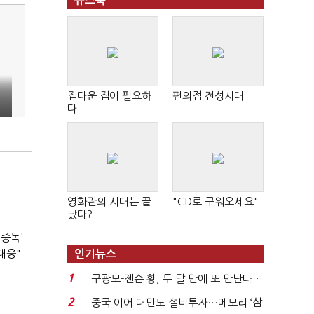
뉴스북
집다운 집이 필요하
편의점 전성시대
철
다
영화관의 시대는 끝
"CD로 구워오세요"
났다?
 중독'
대응"
인기뉴스
1
구광모-젠슨 황, 두 달 만에 또 만난다…
로봇·AI 등 논...
2
중국 이어 대만도 설비투자…메모리 ‘삼