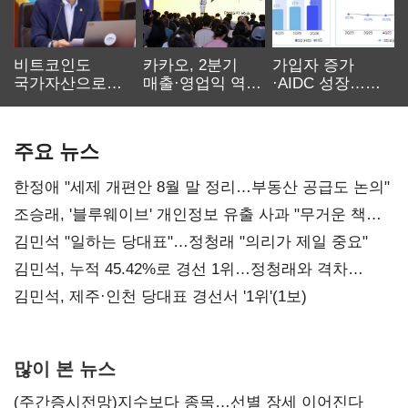
비트코인도
카카오, 2분기
가입자 증가
국가자산으로…'
매출·영업익 역대
·AIDC 성장…
보관·평가·처분'
최대…에이전트
SKT 2분기 성장
기준은 숙제
AI 수익화 관건
본궤도
주요 뉴스
한정애 "세제 개편안 8월 말 정리…부동산 공급도 논의"
조승래, '블루웨이브' 개인정보 유출 사과 "무거운 책임
통감"
김민석 "일하는 당대표"…정청래 "의리가 제일 중요"
김민석, 누적 45.42%로 경선 1위…정청래와 격차
0.86%p(2보)
김민석, 제주·인천 당대표 경선서 '1위'(1보)
많이 본 뉴스
(주간증시전망)지수보다 종목…선별 장세 이어진다