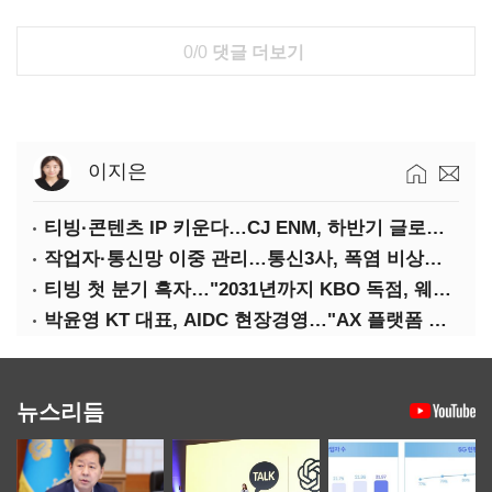
0/0
댓글 더보기
이지은
티빙·콘텐츠 IP 키운다…CJ ENM, 하반기 글로벌 확장 가속
작업자·통신망 이중 관리…통신3사, 폭염 비상대응 돌입
티빙 첫 분기 흑자…"2031년까지 KBO 독점, 웨이브 합병도 속도"
박윤영 KT 대표, AIDC 현장경영…"AX 플랫폼 핵심 인프라로 키운다"
뉴스리듬