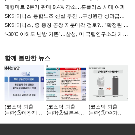
대형마트 2분기 판매 9.4% 감소…홈플러스 사태 여파
SK하이닉스 통합노조 신설 추진…구성원간 성과급
불만 확산
SK하이닉스, 중 충칭 공장 지분매각 검토?…“확정된 바
없어”
“-30℃ 이하도 난방 거뜬”…삼성, 미 국립연구소와 개발
협력
함께 볼만한 뉴스
(코스닥 퇴출
(코스닥 퇴출
(코스닥 퇴출
논란)③이광재
논란)②일본은
논란)①"주가
"과속 잡더라도
5년
누르기 잡으려다
자동차 없애지는
기다려주는데
옥토 태운다"…
말아야"
우리는 당장
세법 개정안의