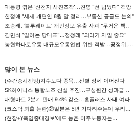
대통령 엮은 '신천지 사진조작'…친명 "선 넘었다" 격앙
한정애 "세제 개편안 8월 말 정리…부동산 공급도 논의"
조승래, '블루웨이브' 개인정보 유출 사과 "무거운 책임
통감"
김민석 "일하는 당대표"…정청래 "의리가 제일 중요"
농협하나로유통 대규모유통업법 위반 적발…공정위,
과징금 4억6200만원 부과
많이 본 뉴스
(주간증시전망)지수보다 종목…선별 장세 이어진다
SK하이닉스 통합노조 신설 추진…구성원간 성과급
불만 확산
대형마트 2분기 판매 9.4% 감소…홈플러스 사태 여파
(코스닥 퇴출 논란)②일본은 5년 기다려주는데 우리는
당장 퇴출?…시간만으론 부족한 코스닥 구하기
(현장+)'폭염중대경보'에도 농촌 이주노동자는
강행군…'야외작업 중지' 권고도 무시