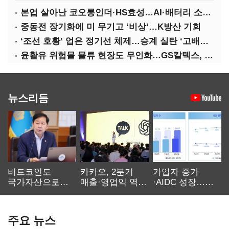
본업 살아난 코오롱인더·HS효성…AI·배터리 소재로 보폭 확대
중동전 장기화에 미 무기고 ‘비상’…K방산 기회
‘조선 호황’ 업은 정기선 체제…승계 실탄 ‘고배당’ 주목
윤활유 위험물 물류 현장도 무인화…GS칼텍스, 디지털 전환 가속
뉴스리듬
비트코인도
카카오, 2분기
가입자 증가
국가자산으로…'
매출·영업익 역대
·AIDC 성장…
보관·평가·처분'
최대…에이전트
SKT 2분기 성장
기준은 숙제
AI 수익화 관건
본궤도
주요 뉴스