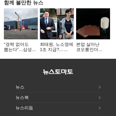
함께 볼만한 뉴스
“경력 없어도
최태원, 노소영에
본업 살아난
뽑는다”…삼성
1조 지급?…
코오롱인더
·TSMC, 미
재상고 여부 주목
·HS효성…AI·
반도체 인재
배터리 소재로
쟁탈전
보폭 확대
뉴스
뉴스북
뉴스리듬