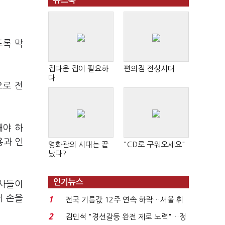
뉴스북
도록 막
집다운 집이 필요하
편의점 전성시대
다
으로 전
해야 하
용과 인
영화관의 시대는 끝
"CD로 구워오세요"
났다?
인기뉴스
설사들이
서 손을
1
전국 기름값 12주 연속 하락…서울 휘
발윳값 1909원...
2
김민석 "경선갈등 완전 제로 노력"…정