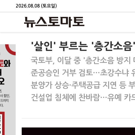
2026.08.08 (토요일)
'살인' 부르는 '층간소음
국토부, 이달 중 '층간소음 방지 
준공승인 거부 검토…초강수냐 
분양가 상승·주택공급 지연 등 
건설업 침체에 찬바람…유예 카