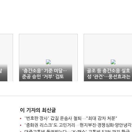
찰
'층간소음' 기준 미달…
골조 등 층간소음 실효
준공 승인 '거부' 검토
성 '관건'…풍선효과는
경계해야
이 기자의 최신글
'번호판 장사' 갑질 운송사 철퇴…"최대 감차 처분"
'중화권 리스크'도 고민거리…현지부진·경쟁심화·양안냉각
대중교통비 돌려받는다…'K-패스' 교통비 53%까지 환급