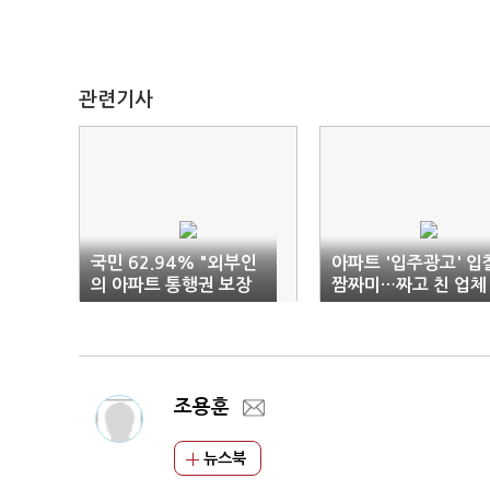
관련기사
국민 62.94% "외부인
아파트 '입주광고' 입
의 아파트 통행권 보장
짬짜미…짜고 친 업체
해야"
'수두룩 덜미'
조용훈
뉴스북