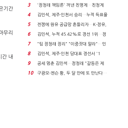
청래 "반명 공세 사...
3
'정청래 책임론' 꺼낸 친명계…친청계
같은기간
는 추가투표 때리기...
4
김민석, 제주·인천서 승리…누적 득표율
'1위 탈환'(종합)...
5
전쟁에 원유 공급망 흔들리자…K-정유,
에너지안보 핵심...
 마무리
6
김민석, 누적 45.42%로 경선 1위…정
청래와 격차 0.86%p(...
7
"팀 정청래 정리" "이중잣대 말라"…민
주 최고위원 계파 다...
8
김민석, 제주·인천 당대표 경선서 '1
시간 내
위'(1보)...
9
공세 멈춘 김민석…정청래 "갈등은 제
가 수습"
10
구광모-젠슨 황, 두 달 만에 또 만난다…
로봇·AI 등 논...