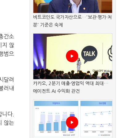
비트코인도 국가자산으로…'보관·평가·처
분' 기준은 숙제
 층간소
이지 않
현행범으
 시달려
카카오, 2분기 매출·영업익 역대 최대…
 불러내
에이전트 AI 수익화 관건
합니다.
지 않는