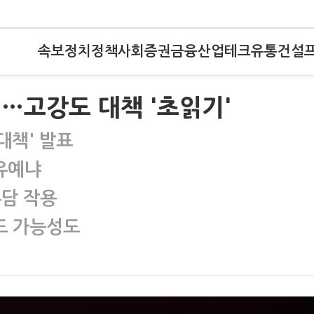
속보
정치
정책
사회
증권
금융
산업
테크
유통
건설
'…고강도 대책 '초읽기'
대책' 발표
유예냐
부담 작용
드 가능성도