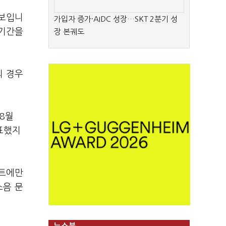
 보입니
가입자 증가·AIDC 성장…SKT 2분기 성
비기간을
장 본궤도
의 경우
8월
표했지
파트에만
소음 문