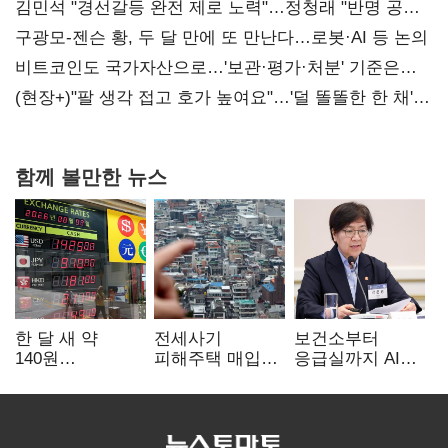
때리기
김민석 "경선갈등 완전 제로 노력"…정청래 "반명 공세
사과부터"
구광모-젠슨 황, 두 달 만에 또 만난다…로봇·AI 등 논의
비트코인도 국가자산으로…'보관·평가·처분' 기준은
숙제
(현장+)"팔 생각 접고 호가 높여요"…'덜 똘똘한 한 채'
20억 키맞추기
함께 볼만한 뉴스
한 달 새 약
전세사기
보건소부터
140원
피해주택 매입
응급실까지 AI
급락…'역대급
1만호 돌파…
확산…지역의료
엔저'에 원화
누적 피해자
혁신 본격화
변곡점
4만278명