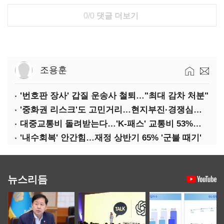
0/0
댓글 더보기
조용훈
'번호판 장사' 갑질 운송사 철퇴…"최대 감차 처분"
'중화권 리스크'도 고민거리…현지부진·경쟁심화·양안냉각
대중교통비 돌려받는다…'K-패스' 교통비 53%까지 환급
'내수회복' 안간힘…재정 상반기 65% '군불 때기'
뉴스리듬