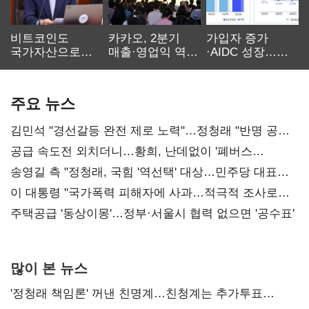
비트코인도
카카오, 2분기
가입자 증가
국가자산으로…'
매출·영업익 역대
·AIDC 성장…
보관·평가·처분'
최대…에이전트
SKT 2분기 성장
기준은 숙제
AI 수익화 관건
본궤도
주요 뉴스
김민석 "경선갈등 완전 제로 노력"…정청래 "반명 공세
사과부터"
공급 속도전 외치더니…황희, 난데없이 '폐버스
리모델링' 제안
송영길 측 "정청래, 국힘 '역선택' 대상…민주당 대표로
총선 지휘 못해"
이 대통령 "국가폭력 피해자에 사과…적극적 조사로
진실 밝혀야"
주택공급 '동상이몽'…정부·서울시 협력 없으면 '공수표'
많이 본 뉴스
'정청래 책임론' 꺼낸 친명계…친청계는 추가투표