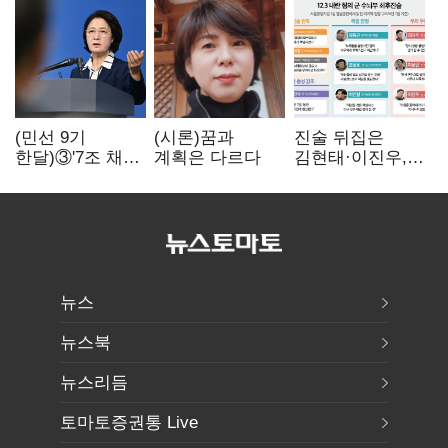
(민선 9기
(시론)꿈과
진술 뒤집은
한달)③'7조 채무'
계획은 다르다
김현태·이진우,
곳간에 충격…
박안수는 "국가에
추미애, 20년만에
헌신"…법정서
'비상재정' 선언
드러난 군
승부수
수뇌부의 민낯
뉴스
뉴스북
뉴스리듬
토마토증권통 Live