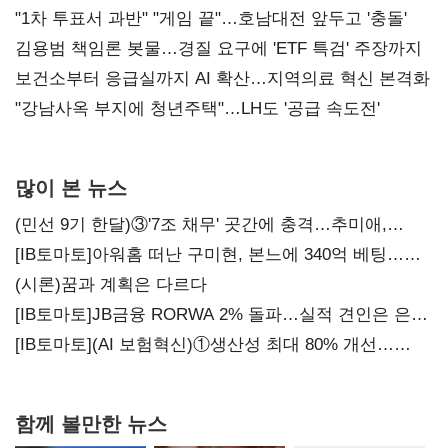
불복'
"1차 투표서 과반" "게임 끝"…호남대전 앞두고 '충돌'
김용범 책임론 봇물…경질 요구에 'ETF 특검' 주장까지
보건소부터 응급실까지 AI 확산…지역의료 혁신 본격화
"강남사옥 부지에 청년주택"…LH도 '공급 속도전'
많이 본 뉴스
(민선 9기 한달)③'7조 채무' 곳간에 충격…추미애,
20년만에 '비상재정' 선언 승부수
[IB토마토]아워홈 떠난 구미현, 본느에 340억 베팅…
가족 지배체제 구축
(시론)꿈과 계획은 다르다
[IB토마토]JB금융 RORWA 2% 돌파…실적 견인은 은행
아닌 캐피탈
[IB토마토](AI 보험혁신)①생산성 최대 80% 개선…
현실은 '실행 격차'
함께 볼만한 뉴스