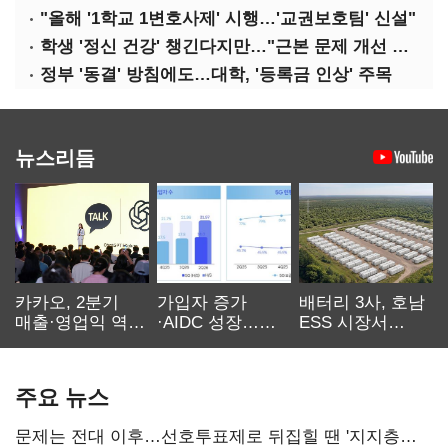
"올해 '1학교 1변호사제' 시행…'교권보호팀' 신설"
학생 '정신 건강' 챙긴다지만…"근본 문제 개선 필요"
정부 '동결' 방침에도…대학, '등록금 인상' 주목
뉴스리듬
카카오, 2분기
가입자 증가
배터리 3사, 호남
매출·영업익 역대
·AIDC 성장…
ESS 시장서
최대…에이전트
SKT 2분기 성장
‘격돌’
AI 수익화 관건
본궤도
주요 뉴스
문제는 전대 이후…선호투표제로 뒤집힐 땐 '지지층