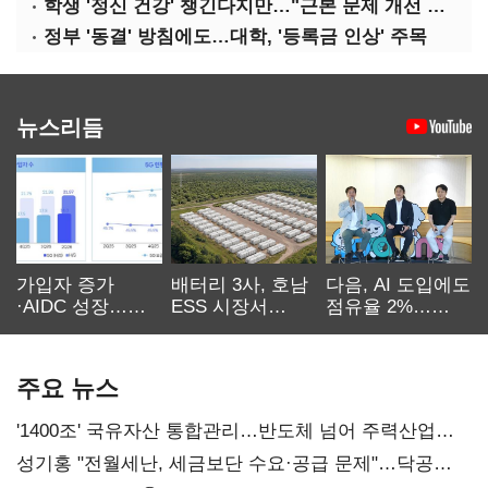
학생 '정신 건강' 챙긴다지만…"근본 문제 개선 필요"
정부 '동결' 방침에도…대학, '등록금 인상' 주목
뉴스리듬
가입자 증가
배터리 3사, 호남
다음, AI 도입에도
·AIDC 성장…
ESS 시장서
점유율 2%…
SKT 2분기 성장
‘격돌’
에이전트
본궤도
차별화가 관건
주요 뉴스
'1400조' 국유자산 통합관리…반도체 넘어 주력산업
구조혁신
성기홍 "전월세난, 세금보단 수요·공급 문제"…닥공