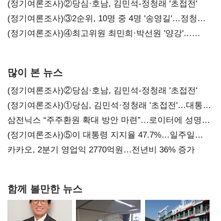
시사
(정기여론조사)②당심·호남, 김민석-정청래 '초접전'
(정기여론조사)③2순위, 10명 중 4명 '송영길'…정청래
'한 자릿수'
(정기여론조사)④최고위원 최민희·박선원 '양강'…
서미화·이성윤·임미애 뒤이어
많이 본 뉴스
(정기여론조사)②당심·호남, 김민석-정청래 '초접전'
(정기여론조사)①당심, 김민석·정청래 '초접전'…대통령
지지도 '50% 아래로'(종합)
삼전닉스 “주주환원 확대 방안 마련”…로이터에 성명
보내
(정기여론조사)⑤이 대통령 지지율 47.7%…일주일
만에 다시 40%대
카카오, 2분기 영업익 2770억원…전년비 36% 증가
함께 볼만한 뉴스