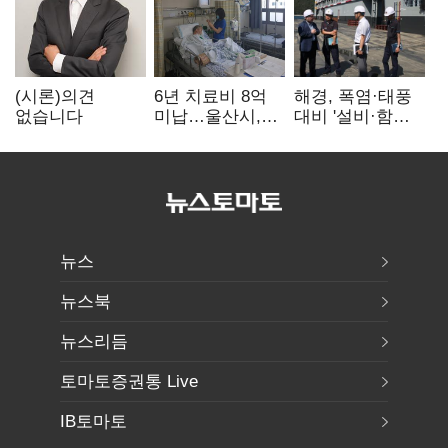
(시론)의견
6년 치료비 8억
해경, 폭염·태풍
없습니다
미납…울산시,
대비 '설비·함정'
중증 외국인 환자
현장 안전점검
대응 매뉴얼
만든다
뉴스
뉴스북
뉴스리듬
토마토증권통 Live
IB토마토