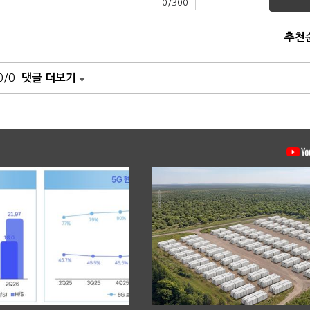
0
/
300
추천
0/0
댓글 더보기