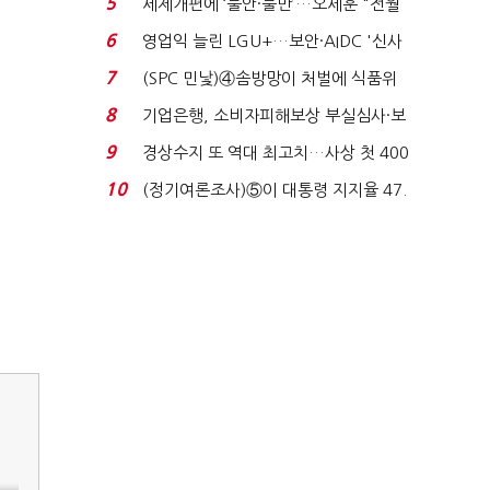
5
세제개편에 ‘불안·불만’…오세훈 "전월
세 구하기 더 ...
6
영업익 늘린 LGU+…보안·AIDC '신사
업 드라이브'...
7
(SPC 민낯)④솜방망이 처벌에 식품위
생법 위반 반복...
8
기업은행, 소비자피해보상 부실심사·보
이스피싱 공시 ...
9
경상수지 또 역대 최고치…사상 첫 400
억달러에 '3% 성...
10
(정기여론조사)⑤이 대통령 지지율 47.
7%…일주일 만에 ...