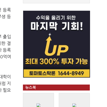
던 등록
부생 등
부 출입
시한 결
가 등록
20억여
 대학이
처럼 지
뉴스북
가 필요