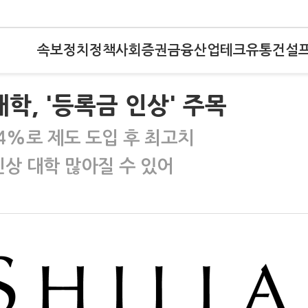
속보
정치
정책
사회
증권
금융
산업
테크
유통
건설
학, '등록금 인상' 주목
64%로 제도 도입 후 최고치
상 대학 많아질 수 있어