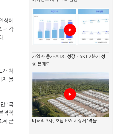
 인상에
으나 각
다.
가입자 증가·AIDC 성장…SKT 2분기 성
장 본궤도
도가 처
비자 물
만 '국
 본격적
배터리 3사, 호남 ESS 시장서 ‘격돌’
그쳐 굳