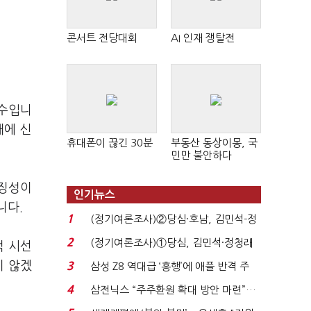
콘서트 전당대회
AI 인재 쟁탈전
지수입니
해에 신
휴대폰이 끊긴 30분
부동산 동상이몽, 국
민만 불안하다
상징성이
인기뉴스
니다.
1
(정기여론조사)②당심·호남, 김민석-정
청래 '초접전'...
2
(정기여론조사)①당심, 김민석·정청래
적 시선
'초접전'…대통령 ...
지 않겠
3
삼성 Z8 역대급 ‘흥행’에 애플 반격 주
목…9월 ‘폴...
4
삼전닉스 “주주환원 확대 방안 마련”…
로이터에 성명...