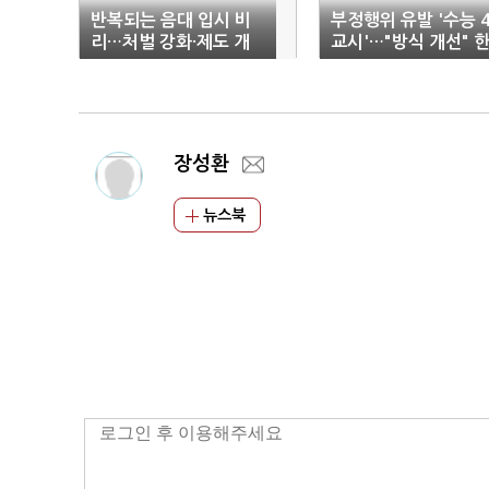
반복되는 음대 입시 비
부정행위 유발 '수능 
리…처벌 강화·제도 개
교시'…"방식 개선" 
선 필요
목소리
장성환
뉴스북