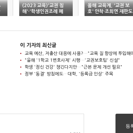
4
(2023 교육)'교권 침
올해 교육계, '교권 보
한
해'·'학생인권조례 폐
호' 안착·조희연 재판도
지'…'킬러의 준킬러' 둔
'변수'
갑
이 기자의 최신글
교육 예산, 저출산 대응에 사용?…"교육 질 향상에 투입해
"올해 '1학교 1변호사제' 시행…'교권보호팀' 신설"
학생 '정신 건강' 챙긴다지만…"근본 문제 개선 필요"
정부 '동결' 방침에도…대학, '등록금 인상' 주목