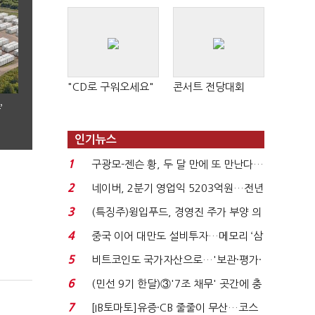
"CD로 구워오세요"
콘서트 전당대회
’
인기뉴스
1
구광모-젠슨 황, 두 달 만에 또 만난다…
로봇·AI 등 논...
2
네이버, 2분기 영업익 5203억원…전년
비 0.2% 감소...
3
(특징주)윙입푸드, 경영진 주가 부양 의
지에 상한가...
4
중국 이어 대만도 설비투자…메모리 ‘삼
국전쟁’
5
비트코인도 국가자산으로…'보관·평가·
처분' 기준은 ...
6
(민선 9기 한달)③'7조 채무' 곳간에 충
격…추미애, 20년...
7
[IB토마토]유증·CB 줄줄이 무산…코스