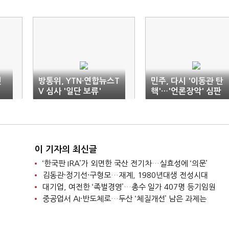
민
방통위, YTN·연합뉴스T
민주, 다시 '이동관 탄
V 심사 '일단 보류'
핵'…'언론장악' 심판
이 기자의 최신글
‘한국판 IRA’가 외면한 국산 전기차…실효성에 ‘의문’
김동관·정기선·구형모…재계, 1980년대생 전성시대
대기업, 여전한 ‘족벌경영’…총수 일가 407명 등기임원
중공업서 AI·반도체로…두산 ‘체질개선’ 남은 과제는