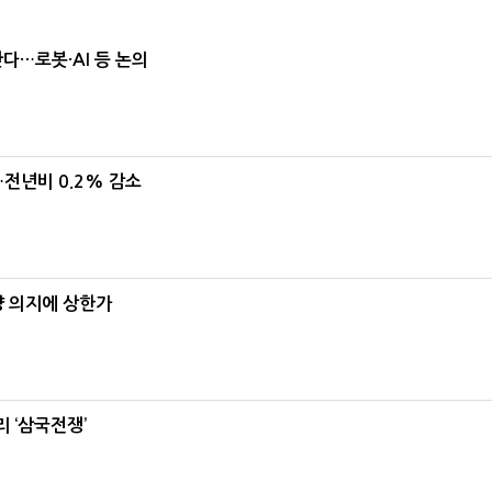
난다…로봇·AI 등 논의
…전년비 0.2% 감소
양 의지에 상한가
 ‘삼국전쟁’