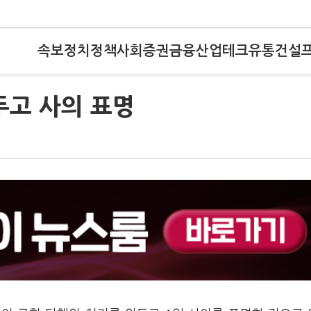
속보
정치
정책
사회
증권
금융
산업
테크
유통
건설
두고 사의 표명