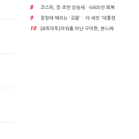
닥 벌점 급증에 ...
8
코스피, 장 초반 상승세…6400선 회복
시도
9
정청래 때리는 '김용'…더 세진 '대통령
최측근' 입...
10
[IB토마토]아워홈 떠난 구미현, 본느에
340억 베팅…가...