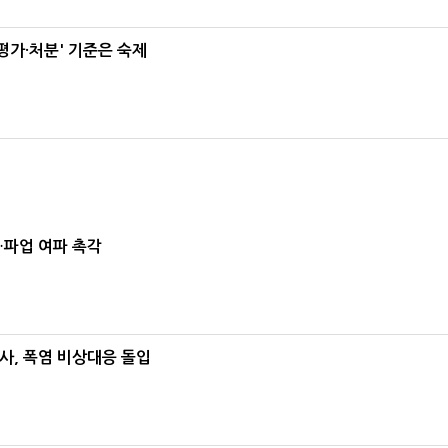
가·처분' 기준은 숙제
…파업 여파 촉각
사, 폭염 비상대응 돌입