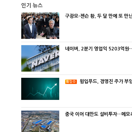
인기 뉴스
구광모-젠슨 황, 두 달 만에 또 만
네이버, 2분기 영업익 5203억원
윙입푸드, 경영진 주가 부
중국 이어 대만도 설비투자…메모리