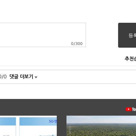
0
/
300
추천
0/0
댓글 더보기