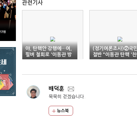
관련기사
야, 탄핵안 강행에…여,
(정기여론조사)②국
필버 철회로 '이동관 방
절반 "이동관 탄핵 '찬
탄'
성''
배덕훈
묵묵히 걷겠습니다.
뉴스북