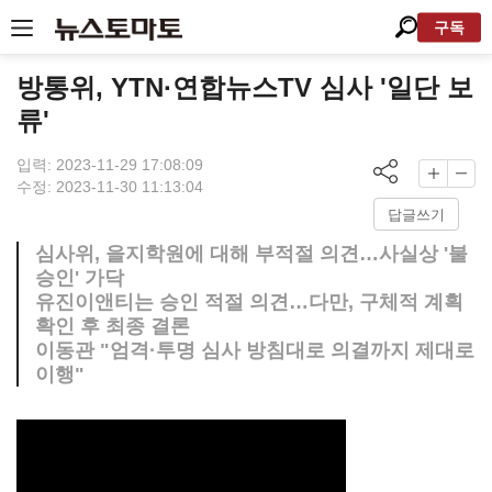
구독
방통위, YTN·연합뉴스TV 심사 '일단 보
류'
입력: 2023-11-29 17:08:09
수정: 2023-11-30 11:13:04
답글쓰기
심사위, 을지학원에 대해 부적절 의견…사실상 '불
승인' 가닥
유진이앤티는 승인 적절 의견…다만, 구체적 계획
확인 후 최종 결론
이동관 "엄격·투명 심사 방침대로 의결까지 제대로
이행"