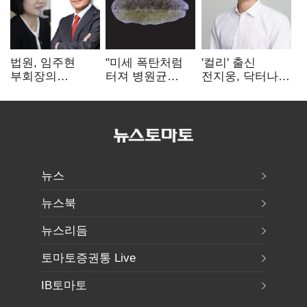
법원, 임주현
"미세 폭탄처럼
'컬리' 출신
부회장의
터져 병원균
전지웅, 닥터나우
한미사이언스
박멸"
CMO 선임
주식 가압류 결정
뉴스
뉴스북
뉴스리듬
토마토증권통 Live
IB토마토