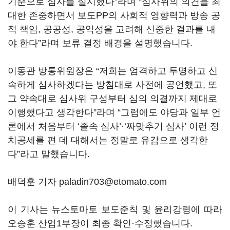
기준으로 심사를 실시했다
”
라며
“
심사위의 의견을 최
대한 존중하면서 보도
PP
의 사회적 영향력과 방송 공
적 책임
,
공공성
,
공익성을 고려해 신중한 결과를 내
야 한다
”
라며 보류 결정 배경을 설명했습니다
.
이동관 방통위원장은
“
저희는 엄격하고 투명하고 신
속하게 심사하겠다는 방침대로 사전에 공언했고
,
또
그 약속대로 심사위 구성부터 심의 의결까지 제대로
이행했다고 생각한다
”
라며
“
그럼에도 야당과 일부 언
론에서 처음부터
‘
졸속 심사
’
·‘짜맞추기 심사
’
이런 정
치공세를 편 데 대해서는 정말로 유감으로 생각한
다
”
라고 말했습니다
.
배덕훈 기자 paladin703@etomato.com
이 기사는 뉴스토마토 보도준칙 및 윤리강령에 따라
오승훈 산업1부장이 최종 확인·수정했습니다.