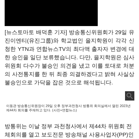
[뉴스토마토 배덕훈 기자] 방송통신위원회가
29
일 유
진이엔티
(
유진그룹
)
와 학교법인 을지학원이 각각 신
청한
YTN
과 연합뉴스
TV
의 최다액 출자자 변경에 대
한 승인을 일단 보류했습니다
.
다만
,
을지학원은 심사
위원회 다수가 불승인 의견을 냈고 이를 토대로 처분
의 사전통지를 한 뒤 최종 의결하겠다고 밝혀 사실상
불승인으로 가닥을 잡은 것으로 해석됩니다
.
이동관 방송통신위원장이 29일 오후 정부과천청사 방통위 회의실에서 열린 2023년
제44차 회의를 주재하고 있다. (사진=연합뉴스)
방통위는 이날 정부 과천청사에서 제
44
차 위원회 전
체회의를 열고 보도전문 방송채널 사용사업자
(PP)
인