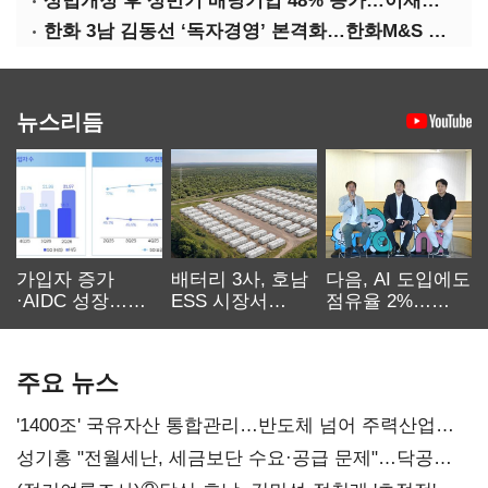
상법개정 후 상반기 배당기업 48% 증가…이재용 배당액 728억 1위
한화 3남 김동선 ‘독자경영’ 본격화…한화M&S 공식 출범
뉴스리듬
가입자 증가
배터리 3사, 호남
다음, AI 도입에도
·AIDC 성장…
ESS 시장서
점유율 2%…
SKT 2분기 성장
‘격돌’
에이전트
본궤도
차별화가 관건
주요 뉴스
'1400조' 국유자산 통합관리…반도체 넘어 주력산업
구조혁신
성기홍 "전월세난, 세금보단 수요·공급 문제"…닥공