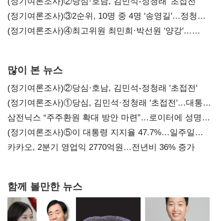
시사
(정기여론조사)②당심·호남, 김민석-정청래 '초접전'
(정기여론조사)③2순위, 10명 중 4명 '송영길'…정청래
'한 자릿수'
(정기여론조사)④최고위원 최민희·박선원 '양강'…
서미화·이성윤·임미애 뒤이어
많이 본 뉴스
(정기여론조사)②당심·호남, 김민석-정청래 '초접전'
(정기여론조사)①당심, 김민석·정청래 '초접전'…대통령
지지도 '50% 아래로'(종합)
삼전닉스 “주주환원 확대 방안 마련”…로이터에 성명
보내
(정기여론조사)⑤이 대통령 지지율 47.7%…일주일
만에 다시 40%대
카카오, 2분기 영업익 2770억원…전년비 36% 증가
함께 볼만한 뉴스