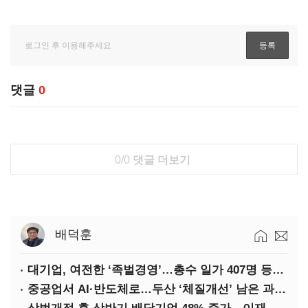
댓글
0
0/0
댓글 더보기
배덕훈
대기업, 여전한 ‘족벌경영’…총수 일가 407명 등기임원
중공업서 AI·반도체로…두산 ‘체질개선’ 남은 과제는