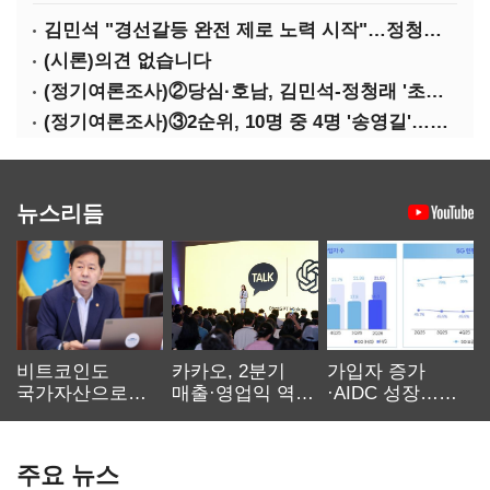
김민석 "경선갈등 완전 제로 노력 시작"…정청래 "반명 공세 사과부터"
(시론)의견 없습니다
(정기여론조사)②당심·호남, 김민석-정청래 '초접전'
(정기여론조사)③2순위, 10명 중 4명 '송영길'…정청래 '한 자릿수'
뉴스리듬
비트코인도
카카오, 2분기
가입자 증가
국가자산으로…'
매출·영업익 역대
·AIDC 성장…
보관·평가·처분'
최대…에이전트
SKT 2분기 성장
기준은 숙제
AI 수익화 관건
본궤도
주요 뉴스