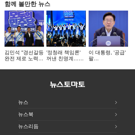
함께 볼만한 뉴스
김민석 "경선갈등
'정청래 책임론'
이 대통령, '공급'
완전 제로 노력
꺼낸 친명계…
팔
시작"…정청래
친청계는
걷어붙였는데…
"반명 공세
추가투표 때리기
여 내부선
사과부터"
'부동산
망언'(종합)
뉴스
뉴스북
뉴스리듬