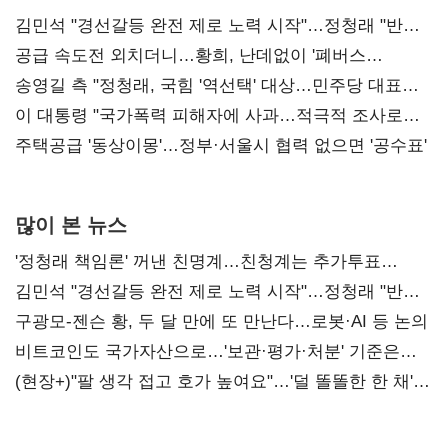
김민석 "경선갈등 완전 제로 노력 시작"…정청래 "반명
공세 사과부터"
공급 속도전 외치더니…황희, 난데없이 '폐버스
리모델링' 제안
송영길 측 "정청래, 국힘 '역선택' 대상…민주당 대표로
총선 지휘 못해"
이 대통령 "국가폭력 피해자에 사과…적극적 조사로
진실 밝혀야"
주택공급 '동상이몽'…정부·서울시 협력 없으면 '공수표'
많이 본 뉴스
'정청래 책임론' 꺼낸 친명계…친청계는 추가투표
때리기
김민석 "경선갈등 완전 제로 노력 시작"…정청래 "반명
공세 사과부터 해야"
구광모-젠슨 황, 두 달 만에 또 만난다…로봇·AI 등 논의
비트코인도 국가자산으로…'보관·평가·처분' 기준은
숙제
(현장+)"팔 생각 접고 호가 높여요"…'덜 똘똘한 한 채'
20억 키맞추기