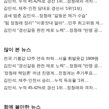
김민석, 누적 45.42%로 경선 1위…정청래와 격차
0.86%p(2보)
김민석, 제주·인천 당대표 경선서 '1위'(1보)
공세 멈춘 김민석…정청래 "갈등은 제가 수습"
"팀 정청래 정리" "이중잣대 말라"…민주 최고위원 계파
다툼 격화
김민석 "경선갈등 완전 제로 노력"…정청래 "반명 공세
사과부터"
많이 본 뉴스
전국 기름값 12주 연속 하락…서울 휘발윳값 1909원
김민석 "경선갈등 완전 제로 노력"…정청래 "반명 공세
사과부터"
'정청래 책임론' 꺼낸 친명계…친청계는 추가투표
때리기
김민석, 제주·인천서 승리…누적 득표율 '1위
탈환'(종합)
김민석, 누적 45.42%로 경선 1위…정청래와 격차
0.86%p(2보)
함께 볼만한 뉴스