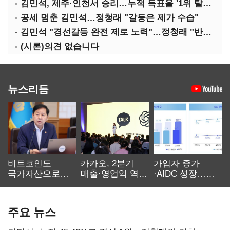
김민석, 제주·인천서 승리…누적 득표율 '1위 탈환'(종합)
공세 멈춘 김민석…정청래 "갈등은 제가 수습"
김민석 "경선갈등 완전 제로 노력"…정청래 "반명 공세 사과부터"
(시론)의견 없습니다
뉴스리듬
비트코인도
카카오, 2분기
가입자 증가
국가자산으로…'
매출·영업익 역대
·AIDC 성장…
보관·평가·처분'
최대…에이전트
SKT 2분기 성장
기준은 숙제
AI 수익화 관건
본궤도
주요 뉴스