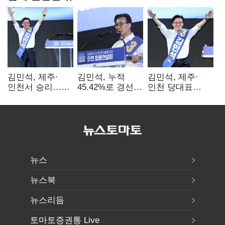
김민석, 제주·
김민석, 누적
김민석, 제주·
인천서 승리…
45.42%로 경선
인천 당대표
누적 득표율 '1위
1위…정청래와
경선서 '1위'(1보)
탈환'(종합)
격차
0.86%p(2보)
뉴스
뉴스북
뉴스리듬
토마토증권통 Live