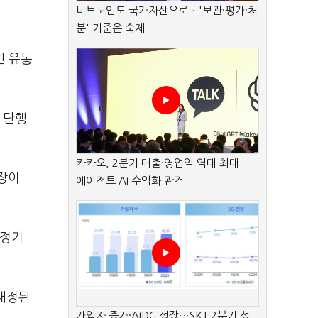
비트코인도 국가자산으로…'보관·평가·처
분' 기준은 숙제
인 유통
 단행
카카오, 2분기 매출·영업익 역대 최대…
장이
에이전트 AI 수익화 관건
 정기
 내정된
가입자 증가·AIDC 성장…SKT 2분기 성