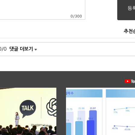
0
/
300
추천
0/0
댓글 더보기