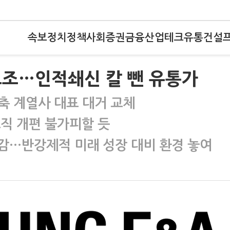
속보
정치
정책
사회
증권
금융
산업
테크
유통
건설
고조…인적쇄신 칼 뺀 유통가
축 계열사 대표 대거 교체
조직 개편 불가피할 듯
감…반강제적 미래 성장 대비 환경 놓여