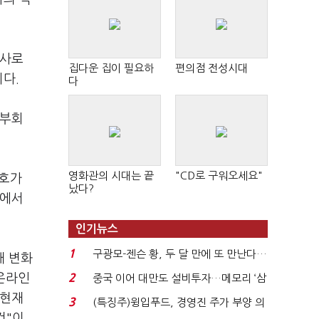
인사로
집다운 집이 필요하
편의점 전성시대
다.
다
 부회
영화관의 시대는 끝
"CD로 구워오세요"
신호가
났다?
사에서
인기뉴스
1
구광모-젠슨 황, 두 달 만에 또 만난다…
해 변화
로봇·AI 등 논...
 온라인
2
중국 이어 대만도 설비투자…메모리 ‘삼
국전쟁’
 현재
3
(특징주)윙입푸드, 경영진 주가 부양 의
것"이