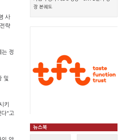
장 본궤도
영 사
업전략
에는 정
 및
임시키
됐다"고
뉴스북
사의 약