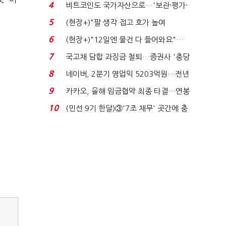
지에 상한가...
4
비트코인도 국가자산으로…'보관·평가·
처분' 기준은 ...
5
(현장+)"팔 생각 접고 호가 높여
요"…'덜 똘똘한 한 채' 20...
6
(현장+)"12일엔 물건 다 들어와요"…
빈 매대 채우며 문 연 ...
7
국고채 담합 과징금 철퇴…증권사 '충당
금 폭탄' 우려...
8
네이버, 2분기 영업익 5203억원…전년
비 0.2% 감소...
9
카카오, 올해 임금협약 최종 타결…연봉
6.3% 인상·격려...
10
(민선 9기 한달)③'7조 채무' 곳간에 충
격…추미애, 20년...