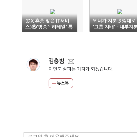
(DX 훈풍 맞은 IT서비
오너가 지분 3%대로
스)⑤'방송'·'리테일' 특
'그룹 지배'…내부지
화사업 키우는 중견 IT
율은 첫 '60%↑'
서비스사
김충범
이면도 살피는 기자가 되겠습니다.
뉴스북