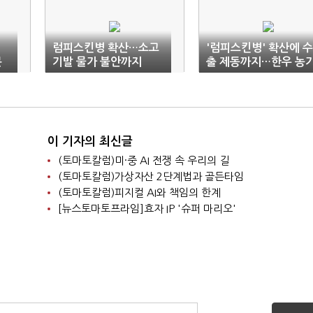
럼피스킨병 확산…소고
'럼피스킨병' 확산에 수
분
기발 물가 불안까지
출 제동까지…한우 농
'노심초사'
이 기자의 최신글
(토마토칼럼)미·중 AI 전쟁 속 우리의 길
(토마토칼럼)가상자산 2단계법과 골든타임
(토마토칼럼)피지컬 AI와 책임의 한계
[뉴스토마토프라임]효자 IP '슈퍼 마리오'