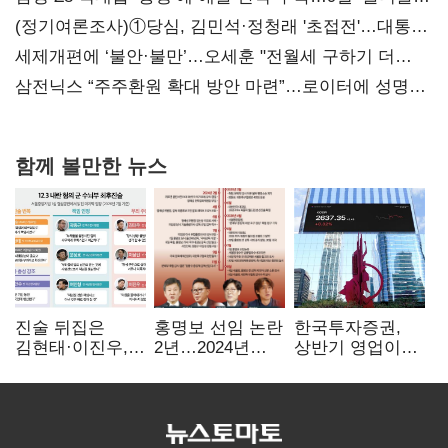
대전’
(정기여론조사)①당심, 김민석·정청래 '초접전'…대통령
지지도 '50% 아래로'(종합)
세제개편에 ‘불안·불만’…오세훈 "전월세 구하기 더
힘들어질 것"
삼전닉스 “주주환원 확대 방안 마련”…로이터에 성명
보내
함께 볼만한 뉴스
진술 뒤집은
홍명보 선임 논란
한국투자증권,
김현태·이진우,
2년…2024년
상반기 영업이익
박안수는 "국가에
파동부터 소환·
2조1701억 원…
헌신"…법정서
압색까지
전년비 89.1%↑
드러난 군
수뇌부의 민낯