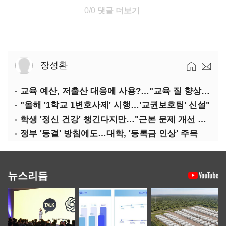
0/0
댓글 더보기
장성환
교육 예산, 저출산 대응에 사용?…"교육 질 향상에 투입해야"
"올해 '1학교 1변호사제' 시행…'교권보호팀' 신설"
학생 '정신 건강' 챙긴다지만…"근본 문제 개선 필요"
정부 '동결' 방침에도…대학, '등록금 인상' 주목
뉴스리듬