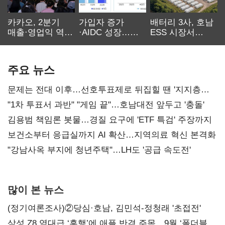
카카오, 2분기
가입자 증가
배터리 3사, 호남
매출·영업익 역대
·AIDC 성장…
ESS 시장서
최대…에이전트
SKT 2분기 성장
‘격돌’
AI 수익화 관건
본궤도
주요 뉴스
문제는 전대 이후…선호투표제로 뒤집힐 땐 '지지층
불복'
"1차 투표서 과반" "게임 끝"…호남대전 앞두고 '충돌'
김용범 책임론 봇물…경질 요구에 'ETF 특검' 주장까지
보건소부터 응급실까지 AI 확산…지역의료 혁신 본격화
"강남사옥 부지에 청년주택"…LH도 '공급 속도전'
많이 본 뉴스
(정기여론조사)②당심·호남, 김민석-정청래 '초접전'
삼성 Z8 역대급 ‘흥행’에 애플 반격 주목…9월 ‘폴더블