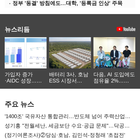
정부 '동결' 방침에도…대학, '등록금 인상' 주목
뉴스리듬
가입자 증가
배터리 3사, 호남
다음, AI 도입에도
·AIDC 성장…
ESS 시장서
점유율 2%…
SKT 2분기 성장
‘격돌’
에이전트
본궤도
차별화가 관건
주요 뉴스
'1400조' 국유자산 통합관리…반도체 넘어 주력산업
구조혁신
성기홍 "전월세난, 세금보단 수요·공급 문제"…닥공
시사
(정기여론조사)②당심·호남, 김민석-정청래 '초접전'