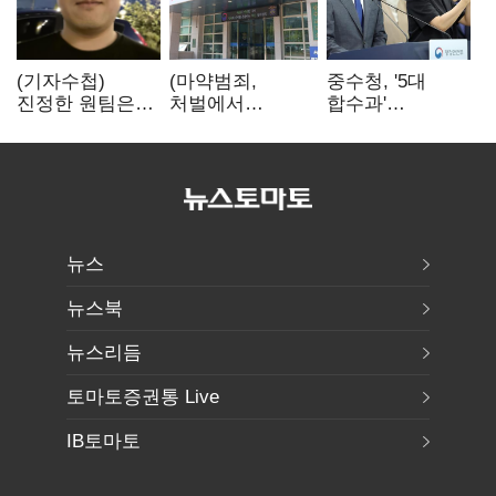
(기자수첩)
(마약범죄,
중수청, '5대
진정한 원팀은
처벌에서
합수과'
'시민과 함께'일
치료로)②(단독)"
띄운다는데…
때 완성
마약은 전염병…
수사·기소
여성 맞춤형
분리로 협력방안
재활과정 개발
'부재'
중"
뉴스
뉴스북
뉴스리듬
토마토증권통 Live
IB토마토