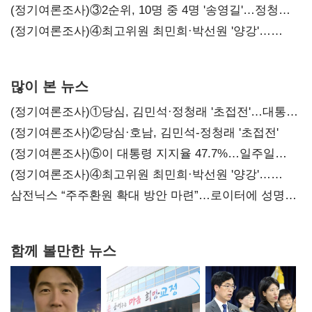
(정기여론조사)③2순위, 10명 중 4명 '송영길'…정청래
'한 자릿수'
(정기여론조사)④최고위원 최민희·박선원 '양강'…
서미화·이성윤·임미애 뒤이어
많이 본 뉴스
(정기여론조사)①당심, 김민석·정청래 '초접전'…대통령
지지도 '50% 아래로'(종합)
(정기여론조사)②당심·호남, 김민석-정청래 '초접전'
(정기여론조사)⑤이 대통령 지지율 47.7%…일주일
만에 다시 40%대
(정기여론조사)④최고위원 최민희·박선원 '양강'…
서미화·이성윤·임미애 뒤이어
삼전닉스 “주주환원 확대 방안 마련”…로이터에 성명
보내
함께 볼만한 뉴스