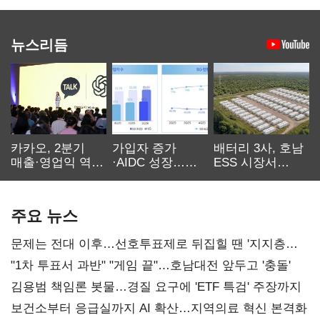
뉴스리듬
카카오, 2분기
가입자 증가
배터리 3사, 호남
매출·영업익 역대
·AIDC 성장…
ESS 시장서
최대…에이전트
SKT 2분기 성장
‘격돌’
AI 수익화 관건
본궤도
주요 뉴스
문제는 전대 이후…선호투표제로 뒤집힐 땐 '지지층
불복'
"1차 투표서 과반" "게임 끝"…호남대전 앞두고 '충돌'
김용범 책임론 봇물…경질 요구에 'ETF 특검' 주장까지
보건소부터 응급실까지 AI 확산…지역의료 혁신 본격화