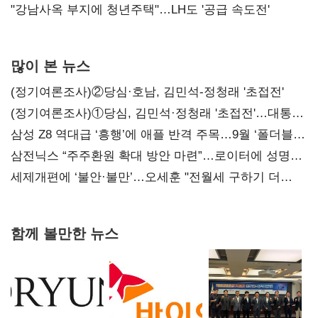
"강남사옥 부지에 청년주택"…LH도 '공급 속도전'
많이 본 뉴스
(정기여론조사)②당심·호남, 김민석-정청래 '초접전'
(정기여론조사)①당심, 김민석·정청래 '초접전'…대통령
지지도 '50% 아래로'(종합)
삼성 Z8 역대급 ‘흥행’에 애플 반격 주목…9월 ‘폴더블
대전’
삼전닉스 “주주환원 확대 방안 마련”…로이터에 성명
보내
세제개편에 ‘불안·불만’…오세훈 "전월세 구하기 더
힘들어질 것"
함께 볼만한 뉴스