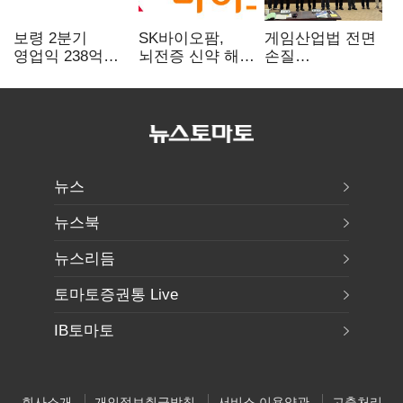
보령 2분기
SK바이오팜,
게임산업법 전면
영업익 238억…
뇌전증 신약 해외
손질
전년 대비 6.2%↓
흥행 발판…
공감대…"낡은
차세대 신약 개발
규제 걷고
속도
안전장치 촘촘히
해야"
뉴스
뉴스북
뉴스리듬
토마토증권통 Live
IB토마토
회사소개
개인정보취급방침
서비스 이용약관
고충처리