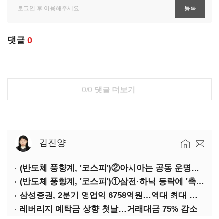
댓글
0
0/0
댓글 더보기
김진양
(반도체 풍향계, '코스피')②아시아는 공동 운명체?…일본·대만도 '동반 출렁'
(반도체 풍향계, '코스피')①삼전·하닉 등락에 '촉각'…코스피·나스닥 '한 몸'
삼성증권, 2분기 영업익 6758억원…역대 최대 경신
레버리지 예탁금 상향 첫날…거래대금 75% 감소