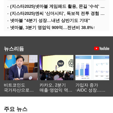
(지스타2025)넷마블 게임패드 활용, 몬길 '수석' 7대죄 '차석'
(지스타2025)엔씨 '신더시티', 독보적 전투 경험 필요
넷마블 "4분기 성장…내년 상반기도 기대"
넷마블, 3분기 영업익 909억…전년비 38.8%↑
뉴스리듬
비트코인도
카카오, 2분기
가입자 증가
국가자산으로…'
매출·영업익 역대
·AIDC 성장…
보관·평가·처분'
최대…에이전트
SKT 2분기 성장
기준은 숙제
AI 수익화 관건
본궤도
주요 뉴스