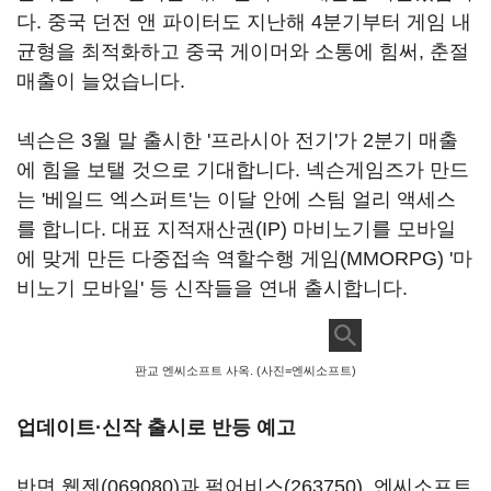
다. 중국 던전 앤 파이터도 지난해 4분기부터 게임 내
균형을 최적화하고 중국 게이머와 소통에 힘써, 춘절
매출이 늘었습니다.
넥슨은 3월 말 출시한 '프라시아 전기'가 2분기 매출
에 힘을 보탤 것으로 기대합니다. 넥슨게임즈가 만드
는 '베일드 엑스퍼트'는 이달 안에 스팀 얼리 액세스
를 합니다. 대표 지적재산권(IP) 마비노기를 모바일
에 맞게 만든 다중접속 역할수행 게임(MMORPG) '마
비노기 모바일' 등 신작들을 연내 출시합니다.
판교 엔씨소프트 사옥. (사진=엔씨소프트)
업데이트·신작 출시로 반등 예고
반면
웹젠(069080)
과
펄어비스(263750)
,
엔씨소프트