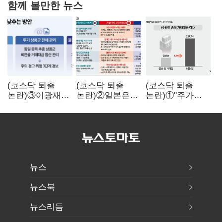
함께 볼만한 뉴스
(코스닥 퇴출
(코스닥 퇴출
(코스닥 퇴출
논란)③이광재
논란)②일본은
논란)①"주가
"과속 잡더라도
5년
누르기 잡으려다
자동차 없애지는
기다려주는데
옥토 태운다"…
말아야"
우리는 당장
세법 개정안의
퇴출?…
맹점과 역설
시간만으론
부족한 코스닥
구하기
뉴스
뉴스북
뉴스리듬