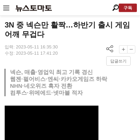
구독
3N 중 넥슨만 활짝…하반기 출시 게임
어깨 무겁다
입력: 2023-05-11 16:35:30
수정: 2023-05-11 17:41:20
답글쓰기
넥슨, 매출·영업익 최고 기록 경신
웹젠·펄어비스·엔씨·카카오게임즈 하락
NHN·네오위즈 흑자 전환
컴투스·위메에드·넷마블 적자