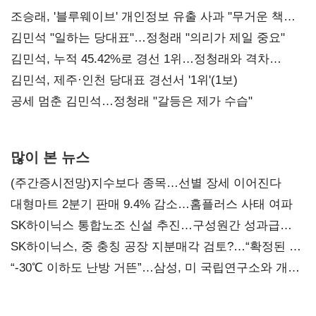
조승래, '블루웨이브' 개인정보 유출 사과 "무거운 책임
통감"
김민석 "일하는 당대표"…정청래 "의리가 제일 중요"
김민석, 누적 45.42%로 경선 1위…정청래와 격차
0.86%p(2보)
김민석, 제주·인천 당대표 경선서 '1위'(1보)
공세 멈춘 김민석…정청래 "갈등은 제가 수습"
많이 본 뉴스
(주간증시전망)지수보다 종목…선별 장세 이어진다
대형마트 2분기 판매 9.4% 감소…홈플러스 사태 여파
SK하이닉스 통합노조 신설 추진…구성원간 성과급
불만 확산
SK하이닉스, 중 충칭 공장 지분매각 검토?…“확정된 바
없어”
“-30℃ 이하도 난방 거뜬”…삼성, 미 국립연구소와 개발
협력