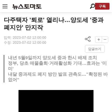
구독
다주택자 '퇴로' 열리나…양도세 '중과
폐지안' 만지작
입력: 2023-07-02 12:00:00
수정: 2023-07-02 12:00:00
답글쓰기
내년 5월9일까지 양도세 중과 한시 배제 조치
정부, 당초 매물출회·거래활성화 기대…효과는 '미
미'
내달 중과제도 폐지 방안 발표 관측도…"확정된 바
없어"