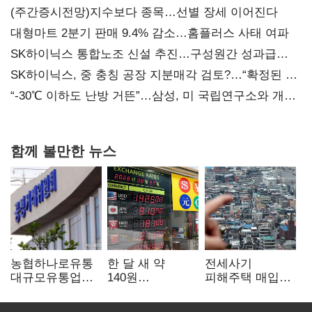
(주간증시전망)지수보다 종목…선별 장세 이어진다
대형마트 2분기 판매 9.4% 감소…홈플러스 사태 여파
SK하이닉스 통합노조 신설 추진…구성원간 성과급
불만 확산
SK하이닉스, 중 충칭 공장 지분매각 검토?…“확정된 바
없어”
“-30℃ 이하도 난방 거뜬”…삼성, 미 국립연구소와 개발
협력
함께 볼만한 뉴스
농협하나로유통
한 달 새 약
전세사기
대규모유통업법
140원
피해주택 매입
위반 적발…
급락…'역대급
1만호 돌파…
공정위, 과징금
엔저'에 원화
누적 피해자