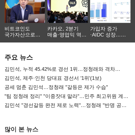
비트코인도
카카오, 2분기
가입자 증가
국가자산으로…'
매출·영업익 역대
·AIDC 성장…
보관·평가·처분'
최대…에이전트
SKT 2분기 성장
기준은 숙제
AI 수익화 관건
본궤도
주요 뉴스
김민석, 누적 45.42%로 경선 1위…정청래와 격차
0.86%p(2보)
김민석, 제주·인천 당대표 경선서 '1위'(1보)
공세 멈춘 김민석…정청래 "갈등은 제가 수습"
"팀 정청래 정리" "이중잣대 말라"…민주 최고위원 계파
다툼 격화
김민석 "경선갈등 완전 제로 노력"…정청래 "반명 공세
사과부터"
많이 본 뉴스