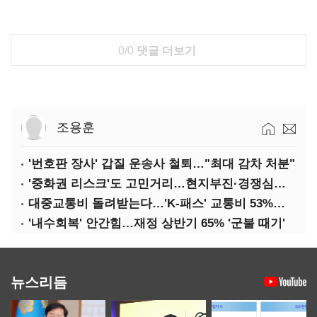
0/0
댓글 더보기
조용훈
'번호판 장사' 갑질 운송사 철퇴…"최대 감차 처분"
'중화권 리스크'도 고민거리…현지부진·경쟁심화·양안냉각
대중교통비 돌려받는다…'K-패스' 교통비 53%까지 환급
'내수회복' 안간힘…재정 상반기 65% '군불 때기'
뉴스리듬