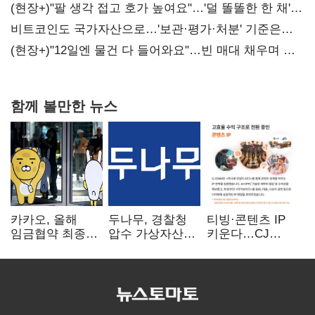
(현장+)"팔 생각 접고 호가 높여요"…'덜 똘똘한 한 채'
20억 키맞추기
비트코인도 국가자산으로…'보관·평가·처분' 기준은
숙제
(현장+)"12일엔 물건 다 들어와요"…빈 매대 채우며 문
연 홈플러스
함께 볼만한 뉴스
카카오, 올해
두나무, 경찰청
티빙·콘텐츠 IP
임금협약 최종
압수 가상자산
키운다…CJ
타결…연봉 6.3%
보관 맡는다…
ENM, 하반기
인상·격려금
커스터디 사업
글로벌 확장 가속
300만원
최종 낙찰