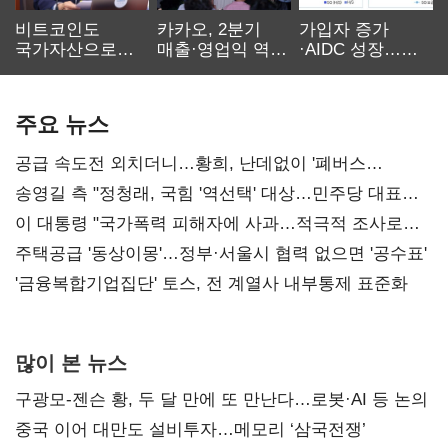
비트코인도
카카오, 2분기
가입자 증가
국가자산으로…'
매출·영업익 역대
·AIDC 성장…
보관·평가·처분'
최대…에이전트
SKT 2분기 성장
기준은 숙제
AI 수익화 관건
본궤도
주요 뉴스
공급 속도전 외치더니…황희, 난데없이 '폐버스
리모델링' 제안
송영길 측 "정청래, 국힘 '역선택' 대상…민주당 대표로
총선 지휘 못해"
이 대통령 "국가폭력 피해자에 사과…적극적 조사로
진실 밝혀야"
주택공급 '동상이몽'…정부·서울시 협력 없으면 '공수표'
'금융복합기업집단' 토스, 전 계열사 내부통제 표준화
많이 본 뉴스
구광모-젠슨 황, 두 달 만에 또 만난다…로봇·AI 등 논의
중국 이어 대만도 설비투자…메모리 ‘삼국전쟁’