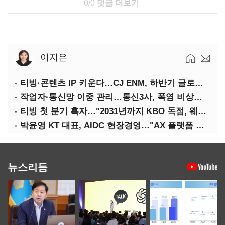
0/0
댓글 더보기
이지은
티빙·콘텐츠 IP 키운다…CJ ENM, 하반기 글로벌 확장 가속
작업자·통신망 이중 관리…통신3사, 폭염 비상대응 돌입
티빙 첫 분기 흑자…"2031년까지 KBO 독점, 웨이브 합병도 속도"
박윤영 KT 대표, AIDC 현장경영…"AX 플랫폼 핵심 인프라로 키운다"
뉴스리듬