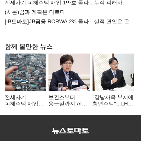
가족 지배체제 구축
전세사기 피해주택 매입 1만호 돌파…누적 피해자
4만278명
(시론)꿈과 계획은 다르다
[IB토마토]JB금융 RORWA 2% 돌파…실적 견인은 은행
아닌 캐피탈
함께 볼만한 뉴스
전세사기
보건소부터
"강남사옥 부지에
피해주택 매입
응급실까지 AI
청년주택"…LH도
1만호 돌파…
확산…지역의료
'공급 속도전'
누적 피해자
혁신 본격화
4만278명