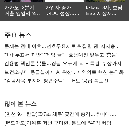
카카오, 2분기
가입자 증가
배터리 3사, 호남
매출·영업익 역대
·AIDC 성장…
ESS 시장서
최대…에이전트
SKT 2분기 성장
‘격돌’
AI 수익화 관건
본궤도
주요 뉴스
문제는 전대 이후…선호투표제로 뒤집힐 땐 '지지층
불복'
"1차 투표서 과반" "게임 끝"…호남대전 앞두고 '충돌'
김용범 책임론 봇물…경질 요구에 'ETF 특검' 주장까지
보건소부터 응급실까지 AI 확산…지역의료 혁신 본격화
"강남사옥 부지에 청년주택"…LH도 '공급 속도전'
많이 본 뉴스
(민선 9기 한달)③'7조 채무' 곳간에 충격…추미애,
20년만에 '비상재정' 선언 승부수
[IB토마토]아워홈 떠난 구미현, 본느에 340억 베팅…