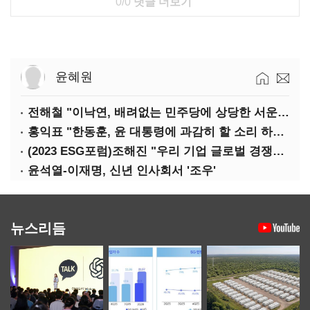
0/0
댓글 더보기
윤혜원
전해철 "이낙연, 배려없는 민주당에 상당한 서운함"
홍익표 "한동훈, 윤 대통령에 과감히 할 소리 하라"
(2023 ESG포럼)조해진 "우리 기업 글로벌 경쟁력 위해 경영부담 최소화해야"
윤석열-이재명, 신년 인사회서 '조우'
뉴스리듬