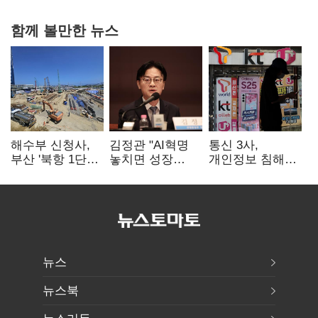
함께 볼만한 뉴스
해수부 신청사,
김정관 "AI혁명
통신 3사,
부산 '북항 1단계'
놓치면 성장
개인정보 침해
낙점…2030년
끝"…
면책 등 자진
완공 목표
메가프로젝트·
시정…공정위
메가특구 속도전
"이용자 권리
강화"
뉴스
뉴스북