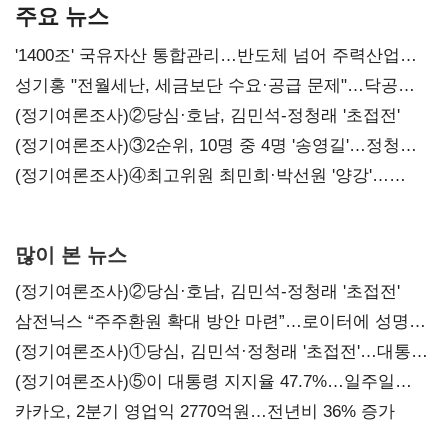
주요 뉴스
'1400조' 국유자산 통합관리…반도체 넘어 주력산업
구조혁신
성기홍 "전월세난, 세금보단 수요·공급 문제"…닥공
시사
(정기여론조사)②당심·호남, 김민석-정청래 '초접전'
(정기여론조사)③2순위, 10명 중 4명 '송영길'…정청래
'한 자릿수'
(정기여론조사)④최고위원 최민희·박선원 '양강'…
서미화·이성윤·임미애 뒤이어
많이 본 뉴스
(정기여론조사)②당심·호남, 김민석-정청래 '초접전'
삼전닉스 “주주환원 확대 방안 마련”…로이터에 성명
보내
(정기여론조사)①당심, 김민석·정청래 '초접전'…대통령
지지도 '50% 아래로'(종합)
(정기여론조사)⑤이 대통령 지지율 47.7%…일주일
만에 다시 40%대
카카오, 2분기 영업익 2770억원…전년비 36% 증가