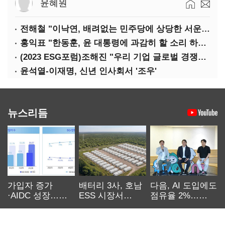
윤혜원
전해철 "이낙연, 배려없는 민주당에 상당한 서운함"
홍익표 "한동훈, 윤 대통령에 과감히 할 소리 하라"
(2023 ESG포럼)조해진 "우리 기업 글로벌 경쟁력 위해 경영부담 최소화해야"
윤석열-이재명, 신년 인사회서 '조우'
뉴스리듬
가입자 증가
배터리 3사, 호남
다음, AI 도입에도
·AIDC 성장…
ESS 시장서
점유율 2%…
SKT 2분기 성장
‘격돌’
에이전트
본궤도
차별화가 관건