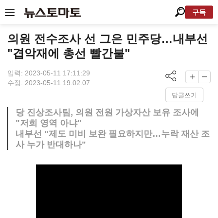
구독
의원 전수조사 선 그은 민주당…내부선
"겹악재에 총선 빨간불"
입력: 2023-05-11 17:11:29
수정: 2023-05-11 19:02:07
답글쓰기
당 진상조사팀, 의원 전원 가상자산 보유 조사에
"저희 영역 아냐"
내부선 "제도 미비 보완 필요하지만…누락 재산 조
사 누가 반대하나"