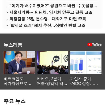
“여기가 배수지였어?” 공원으로 바뀐 '수돗물정거장'
서울시의회-시민단체, 임시회 앞두고 갈등 고조
의정갈등 25일 분수령…대화기구 마련 주목
‘탈시설 조례’ 폐지 추진…장애인 반발 고조
뉴스리듬
비트코인도
카카오, 2분기
가입자 증가
국가자산으로…'
매출·영업익 역대
·AIDC 성장…
보관·평가·처분'
최대…에이전트
SKT 2분기 성장
기준은 숙제
AI 수익화 관건
본궤도
주요 뉴스