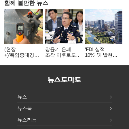
함께 볼만한 뉴스
(현장
장윤기 은폐·
'FDI 실적
+)'폭염중대경보'
조작 이후로도
10%'·'개발현안
에도 농촌
정보유출·
산적'…
이주노동자는
내부비위…경찰
인천경제청장
강행군…'야외작
신뢰는 어디에
구원투수 찾기
업 중지' 권고도
무시
뉴스
뉴스북
뉴스리듬