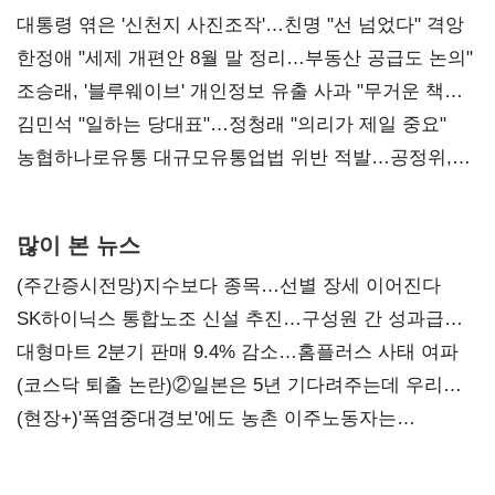
대통령 엮은 '신천지 사진조작'…친명 "선 넘었다" 격앙
한정애 "세제 개편안 8월 말 정리…부동산 공급도 논의"
조승래, '블루웨이브' 개인정보 유출 사과 "무거운 책임
통감"
김민석 "일하는 당대표"…정청래 "의리가 제일 중요"
농협하나로유통 대규모유통업법 위반 적발…공정위,
과징금 4억6200만원 부과
많이 본 뉴스
(주간증시전망)지수보다 종목…선별 장세 이어진다
SK하이닉스 통합노조 신설 추진…구성원 간 성과급
불만 확산
대형마트 2분기 판매 9.4% 감소…홈플러스 사태 여파
(코스닥 퇴출 논란)②일본은 5년 기다려주는데 우리는
당장 퇴출?…시간만으론 부족한 코스닥 구하기
(현장+)'폭염중대경보'에도 농촌 이주노동자는
강행군…'야외작업 중지' 권고도 무시