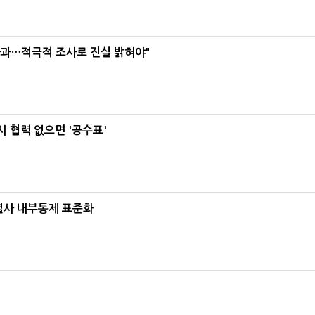
사과…적극적 조사로 진실 밝혀야"
 협력 없으면 '공수표'
계열사 내부통제 표준화