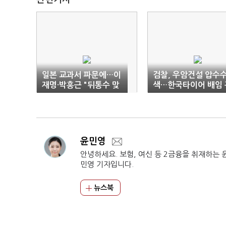
일본 교과서 파문에…이
검찰, 우암건설 압수
재명·박홍근 "뒤통수 맞
색…한국타이어 배임 
은 격" "대국민 치욕"
여 의혹
윤민영
안녕하세요. 보험, 여신 등 2금융을 취재하는 
민영 기자입니다.
뉴스북