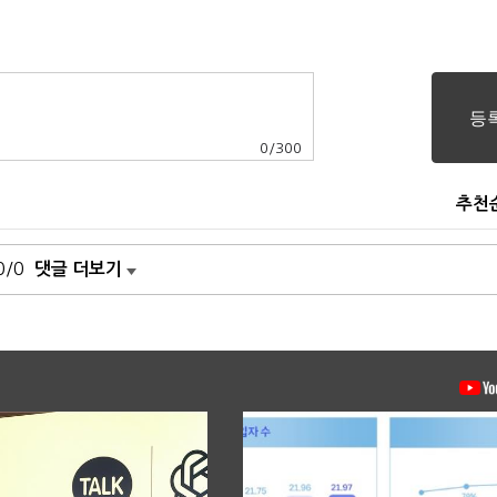
0
/
300
추천
0/0
댓글 더보기