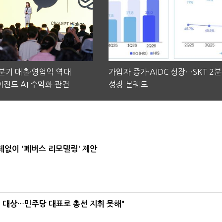
2분기 매출·영업익 역대
가입자 증가·AIDC 성장…SKT 2
전트 AI 수익화 관건
성장 본궤도
데없이 '폐버스 리모델링' 제안
택' 대상…민주당 대표로 총선 지휘 못해"