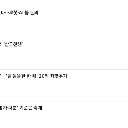
난다…로봇·AI 등 논의
 ‘삼국전쟁’
"…'덜 똘똘한 한 채' 20억 키맞추기
가·처분' 기준은 숙제