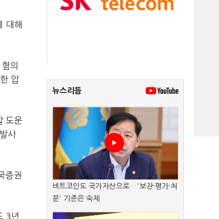
에 대해
 혐의
한 압
뉴스리듬
할 도운
개발사
부국증권
비트코인도 국가자산으로…'보관·평가·처
분' 기준은 숙제
도 3년