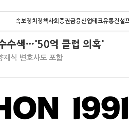
속보
정치
정책
사회
증권
금융
산업
테크
유통
건설
수수색…'50억 클럽 의혹'
양재식 변호사도 포함