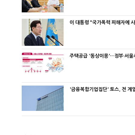
이 대통령 "국가폭력 피해자에 
주택공급 '동상이몽'…정부·서울시
'금융복합기업집단' 토스, 전 