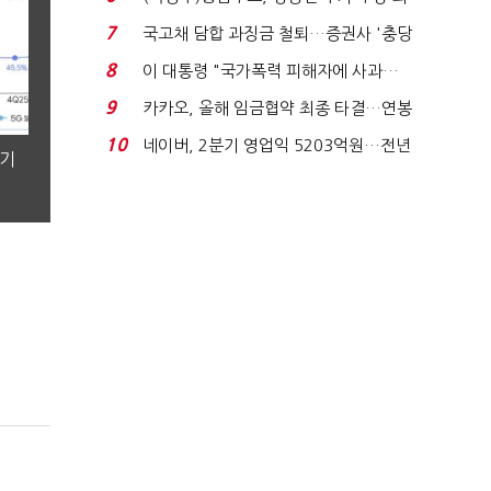
지에 상한가...
7
국고채 담합 과징금 철퇴…증권사 '충당
금 폭탄' 우려...
8
이 대통령 "국가폭력 피해자에 사과…
적극적 조사로 진...
9
카카오, 올해 임금협약 최종 타결…연봉
6.3% 인상·격려...
10
네이버, 2분기 영업익 5203억원…전년
분기
비 0.2% 감소...