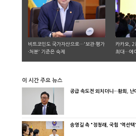
비트코인도 국가자산으로…'보관·평가
카카오, 
·처분' 기준은 숙제
최대…에이
이 시간 주요 뉴스
공급 속도전 외치더니…황희, 난
송영길 측 "정청래, 국힘 '역선