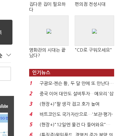
집다운 집이 필요하
편의점 전성시대
다
영화관의 시대는 끝
"CD로 구워오세요"
났다?
순
인기뉴스
1
구광모-젠슨 황, 두 달 만에 또 만난다…
로봇·AI 등 논...
2
중국 이어 대만도 설비투자…메모리 ‘삼
국전쟁’
3
(현장+)"팔 생각 접고 호가 높여
요"…'덜 똘똘한 한 채' 20...
4
비트코인도 국가자산으로…'보관·평가·
처분' 기준은 ...
5
(현장+)"12일엔 물건 다 들어와요"…
빈 매대 채우며 문 연 ...
6
(특징주)윙입푸드, 경영진 주가 부양 의