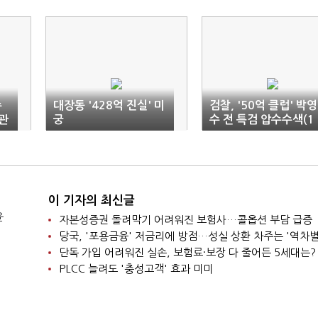
수
대장동 '428억 진실' 미
검찰, '50억 클럽' 박영
관
궁
수 전 특검 압수수색(1
보)
이 기자의 최신글
윤
자본성증권 돌려막기 어려워진 보험사…콜옵션 부담 급증
당국, '포용금융' 저금리에 방점…성실 상환 차주는 '역차별
단독 가입 어려워진 실손, 보험료·보장 다 줄어든 5세대는?
PLCC 늘려도 '충성고객' 효과 미미