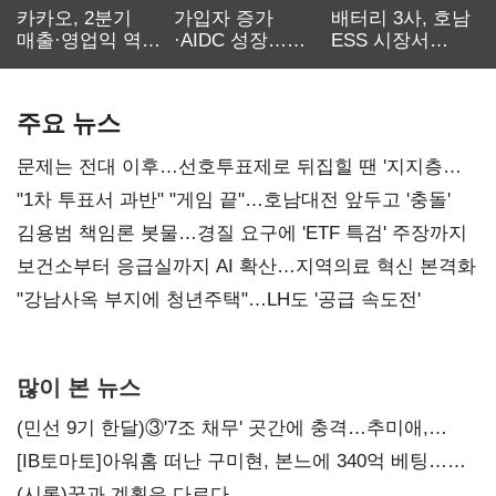
카카오, 2분기
가입자 증가
배터리 3사, 호남
매출·영업익 역대
·AIDC 성장…
ESS 시장서
최대…에이전트
SKT 2분기 성장
‘격돌’
AI 수익화 관건
본궤도
주요 뉴스
문제는 전대 이후…선호투표제로 뒤집힐 땐 '지지층
불복'
"1차 투표서 과반" "게임 끝"…호남대전 앞두고 '충돌'
김용범 책임론 봇물…경질 요구에 'ETF 특검' 주장까지
보건소부터 응급실까지 AI 확산…지역의료 혁신 본격화
"강남사옥 부지에 청년주택"…LH도 '공급 속도전'
많이 본 뉴스
(민선 9기 한달)③'7조 채무' 곳간에 충격…추미애,
20년만에 '비상재정' 선언 승부수
[IB토마토]아워홈 떠난 구미현, 본느에 340억 베팅…
가족 지배체제 구축
(시론)꿈과 계획은 다르다