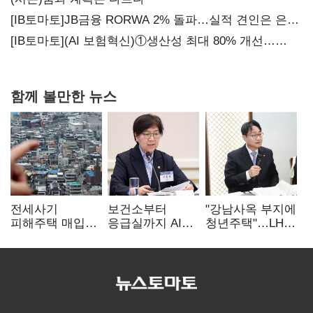
[IB토마토]JB금융 RORWA 2% 돌파…실적 견인은 은행
아닌 캐피탈
[IB토마토](AI 보험혁신)①생산성 최대 80% 개선…
현실은 '실행 격차'
함께 볼만한 뉴스
전세사기
보건소부터
"강남사옥 부지에
피해주택 매입
응급실까지 AI
청년주택"…LH도
1만호 돌파…
확산…지역의료
'공급 속도전'
누적 피해자
혁신 본격화
4만278명