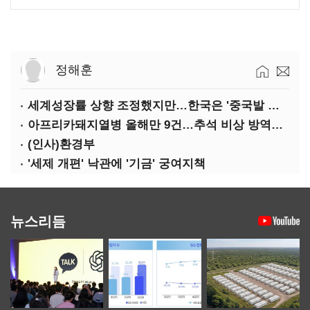
정해훈
세계성장률 상향 조정했지만…한국은 '중국발 살얼음판'
아프리카돼지열병 올해만 9건…추석 비상 방역에 '총력'
(인사)환경부
'세제 개편' 낙관에 '기금' 궁여지책
뉴스리듬