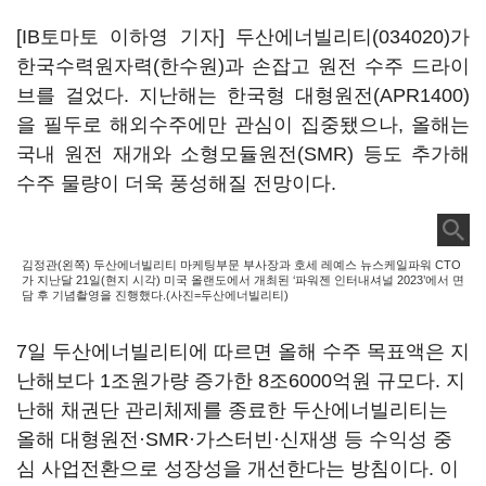
[IB토마토 이하영 기자]
두산에너빌리티(034020)
가
한국수력원자력(한수원)과 손잡고 원전 수주 드라이
브를 걸었다. 지난해는 한국형 대형원전(APR1400)
을 필두로 해외수주에만 관심이 집중됐으나, 올해는
국내 원전 재개와 소형모듈원전(SMR) 등도 추가해
수주 물량이 더욱 풍성해질 전망이다.
김정관(왼쪽) 두산에너빌리티 마케팅부문 부사장과 호세 레예스 뉴스케일파워 CTO
가 지난달 21일(현지 시각) 미국 올랜도에서 개최된 ‘파워젠 인터내셔널 2023’에서 면
담 후 기념촬영을 진행했다.(사진=두산에너빌리티)
7일 두산에너빌리티에 따르면 올해 수주 목표액은 지
난해보다 1조원가량 증가한 8조6000억원 규모다. 지
난해 채권단 관리체제를 종료한 두산에너빌리티는
올해 대형원전·SMR·가스터빈·신재생 등 수익성 중
심 사업전환으로 성장성을 개선한다는 방침이다. 이