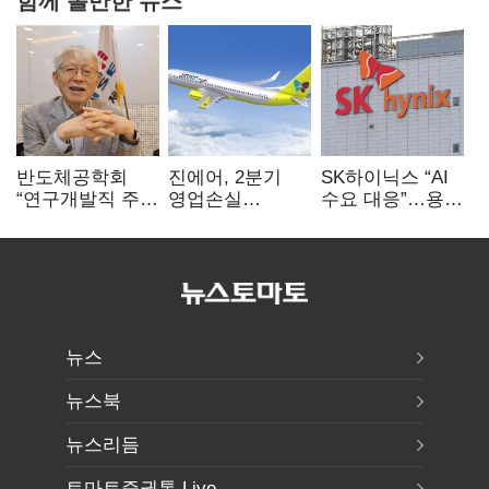
반도체공학회
진에어, 2분기
SK하이닉스 “AI
“연구개발직 주
영업손실
수요 대응”…용인
52시간제
731억…유가
·청주 팹에 54조
개선해야”
상승 여파
투자
뉴스
뉴스북
뉴스리듬
토마토증권통 Live