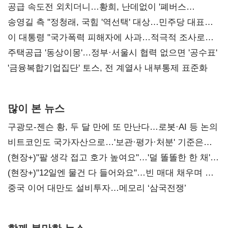
공급 속도전 외치더니…황희, 난데없이 '폐버스
리모델링' 제안
송영길 측 "정청래, 국힘 '역선택' 대상…민주당 대표로
총선 지휘 못해"
이 대통령 "국가폭력 피해자에 사과…적극적 조사로
진실 밝혀야"
주택공급 '동상이몽'…정부·서울시 협력 없으면 '공수표'
'금융복합기업집단' 토스, 전 계열사 내부통제 표준화
많이 본 뉴스
구광모-젠슨 황, 두 달 만에 또 만난다…로봇·AI 등 논의
비트코인도 국가자산으로…'보관·평가·처분' 기준은
숙제
(현장+)"팔 생각 접고 호가 높여요"…'덜 똘똘한 한 채'
20억 키맞추기
(현장+)"12일엔 물건 다 들어와요"…빈 매대 채우며 문
연 홈플러스
중국 이어 대만도 설비투자…메모리 ‘삼국전쟁’
함께 볼만한 뉴스