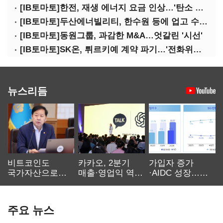
[IB토마토]한전, 재생 에너지 요금 인상…'탄소 중립' 역행 우려 확산
[IB토마토]두산에너빌리티, 한수원 등에 업고 수주 풍년 예고
[IB토마토]동원그룹, 과감한 M&A…엇갈린 '시선'
[IB토마토]SK온, 튀르키예 계약 파기…'전화위복' 기회 되나
뉴스리듬
비트코인도
카카오, 2분기
가입자 증가
국가자산으로…'
매출·영업익 역대
·AIDC 성장…
보관·평가·처분'
최대…에이전트
SKT 2분기 성장
기준은 숙제
AI 수익화 관건
본궤도
주요 뉴스