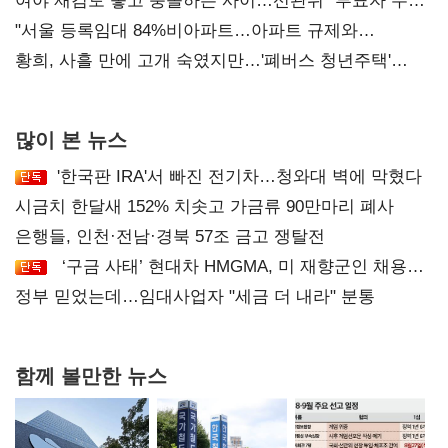
'안갯속'
여야 재검토 놓고 충돌하는 사이…선관위 "투표자 수
오차 당연"
"서울 등록임대 84%비아파트…아파트 규제와
달리해야"
황희, 사흘 만에 고개 숙였지만…'폐버스 청년주택'
후폭풍
많이 본 뉴스
'한국판 IRA'서 빠진 전기차…청와대 벽에 막혔다
시금치 한달새 152% 치솟고 가금류 90만마리 폐사
은행들, 인천·전남·경북 57조 금고 쟁탈전
‘구금 사태’ 현대차 HMGMA, 미 재향군인 채용
확대로 분위기 반전
정부 믿었는데…임대사업자 "세금 더 내라" 분통
함께 볼만한 뉴스