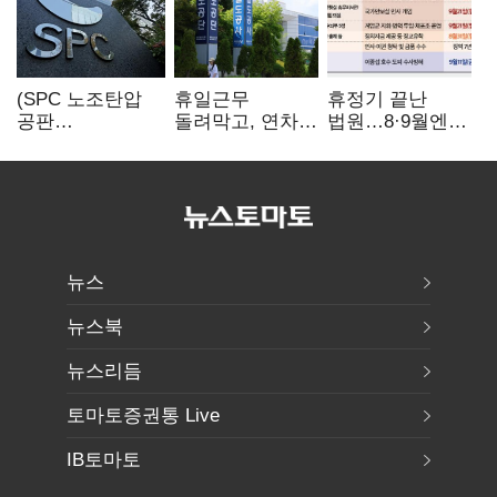
(SPC 노조탄압
휴일근무
휴정기 끝난
공판
돌려막고, 연차도
법원…8·9월엔
100회)⑫"허영인
통제…코레일
3특검 재판
도 책임 안 지는
승무현장의
'줄선고' 예정
'사회적합의'…
'아슬아슬한
남은 건 꼼수·
52시간'
탄압"
뉴스
뉴스북
뉴스리듬
토마토증권통 Live
IB토마토