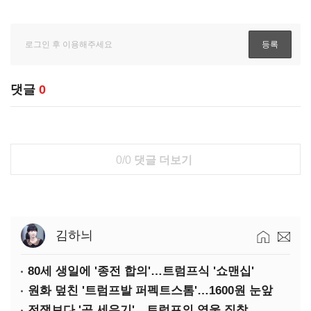
댓글
0
0/0
댓글 더보기
김하늬
80세 생일에 '종전 합의'…트럼프식 '쇼맨십'
원화 덮친 '트럼프발 퍼펙트스톰'…1600원 눈앞
전쟁보다 '공 세우기'…트럼프의 영웅 집착