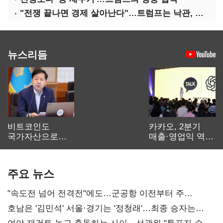
"전쟁 끝나면 경제 살아난다"…트럼프는 낙관, 미국인은 싸늘
뉴스리듬
비트코인도
카카오, 2분기
국가자산으로…'
매출·영업익 역대
보관·평가·처분'
최대…에이전트
기준은 숙제
AI 수익화 관건
주요 뉴스
"속도전 넘어 전격전"에도…군공항 이전부터 주
52시간까지 '뇌관'
호남은 '김민석' 서울·경기는 '정청래'…최종 승자는