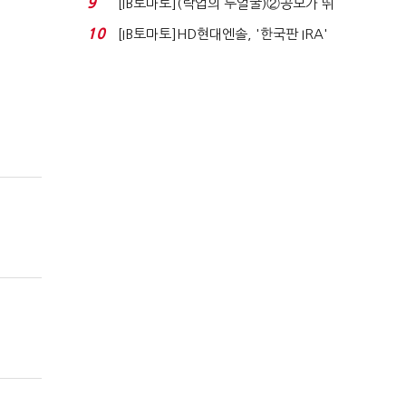
9
[IB토마토](락업의 두얼굴)②공모가 뛰
자 첫날 매도…FI ...
10
[IB토마토]HD현대엔솔, '한국판 IRA'
수혜 부상…세액공...