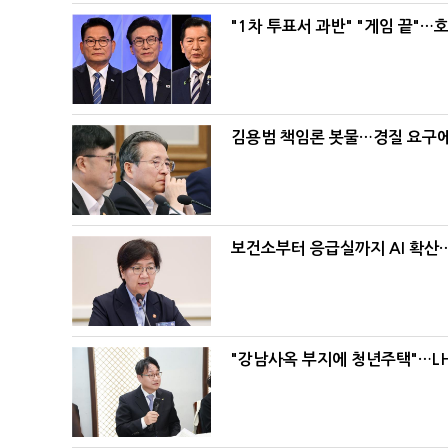
"1차 투표서 과반" "게임 끝"…
김용범 책임론 봇물…경질 요구에 
보건소부터 응급실까지 AI 확산
"강남사옥 부지에 청년주택"…LH