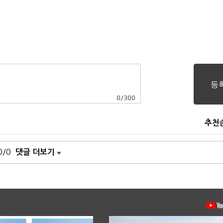
0
/
300
추천
0/0
댓글 더보기