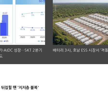
·AIDC 성장…SKT 2분기
배터리 3사, 호남 ESS 시장서 ‘격돌
도
뒤집힐 땐 '지지층 불복'