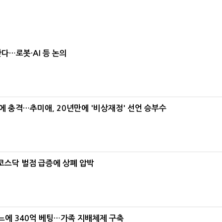
난다…로봇·AI 등 논의
간에 충격…추미애, 20년만에 '비상재정' 선언 승부수
…코스닥 벌점 급증에 상폐 압박
본느에 340억 베팅…가족 지배체제 구축