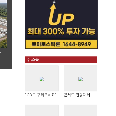
’
뉴스북
"CD로 구워오세요"
콘서트 전당대회