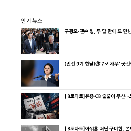
인기 뉴스
구광모-젠슨 황, 두 달 만에 또 만
(민선 9기 한달)③'7조 채무' 곳
[IB토마토]유증·CB 줄줄이 무산
[IB토마토]아워홈 떠난 구미현, 