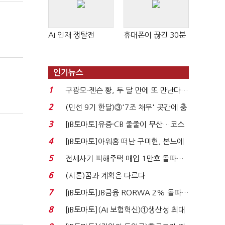
AI 인재 쟁탈전
휴대폰이 끊긴 30분
인기뉴스
1
구광모-젠슨 황, 두 달 만에 또 만난다…
로봇·AI 등 논...
2
(민선 9기 한달)③'7조 채무' 곳간에 충
격…추미애, 20년...
3
[IB토마토]유증·CB 줄줄이 무산…코스
닥 벌점 급증에 ...
4
[IB토마토]아워홈 떠난 구미현, 본느에
340억 베팅…가...
5
전세사기 피해주택 매입 1만호 돌파…
누적 피해자 4만2...
6
(시론)꿈과 계획은 다르다
7
[IB토마토]JB금융 RORWA 2% 돌파…
실적 견인은 은행 ...
8
[IB토마토](AI 보험혁신)①생산성 최대
80% 개선…현실...