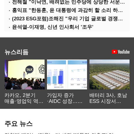
전해철 "이낙연, 배려없는 민주당에 상당한 서운함"
홍익표 "한동훈, 윤 대통령에 과감히 할 소리 하라"
(2023 ESG포럼)조해진 "우리 기업 글로벌 경쟁력 위해 경영부담 최소화해야"
윤석열-이재명, 신년 인사회서 '조우'
뉴스리듬
카카오, 2분기
가입자 증가
배터리 3사, 호남
매출·영업익 역대
·AIDC 성장…
ESS 시장서
최대…에이전트
SKT 2분기 성장
‘격돌’
AI 수익화 관건
본궤도
주요 뉴스