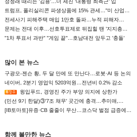
정청래 때리는 '김용'…더 세진 '대통령 최측근' 입
트럼프, 폴리실리콘 파생상품에 15% 관세…"미 산업
재건"
전세사기 피해주택 매입 1만호 돌파…누적 피해자
4만278명
문제는 전대 이후…선호투표제로 뒤집힐 땐 '지지층
불복'
"1차 투표서 과반" "게임 끝"…호남대전 앞두고 '충돌'
많이 본 뉴스
구광모-젠슨 황, 두 달 만에 또 만난다…로봇·AI 등 논의
네이버, 2분기 영업익 5203억원…전년비 0.2% 감소
윙입푸드, 경영진 주가 부양 의지에 상한가
(민선 9기 한달)③'7조 채무' 곳간에 충격…추미애,
20년만에 '비상재정' 선언 승부수
[IB토마토]유증·CB 줄줄이 무산…코스닥 벌점 급증에
상폐 압박
함께 볼만한 뉴스