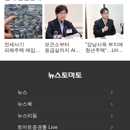
전세사기
보건소부터
"강남사옥 부지에
피해주택 매입
응급실까지 AI
청년주택"…LH도
1만호 돌파…
확산…지역의료
'공급 속도전'
누적 피해자
혁신 본격화
4만278명
뉴스
뉴스북
뉴스리듬
토마토증권통 Live