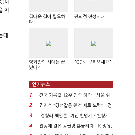
종)에
을 차
집다운 집이 필요하
편의점 전성시대
다
는데,
영화관의 시대는 끝
"CD로 구워오세요"
났다?
인기뉴스
1
전국 기름값 12주 연속 하락…서울 휘
발윳값 1909원...
2
김민석 "경선갈등 완전 제로 노력"…정
청래 "반명 공세 사...
3
'정청래 책임론' 꺼낸 친명계…친청계
는 추가투표 때리기...
4
전쟁에 원유 공급망 흔들리자…K-정유,
에너지안보 핵심...