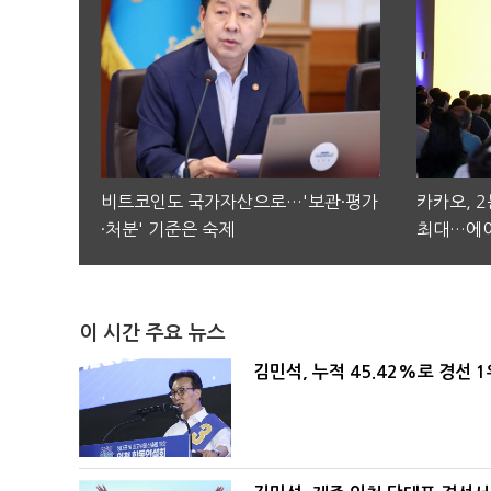
비트코인도 국가자산으로…'보관·평가
카카오, 
·처분' 기준은 숙제
최대…에이
이 시간 주요 뉴스
김민석, 누적 45.42%로 경선 