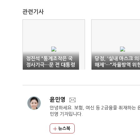
관련기사
정진석 "통계조작은 국
당정, '실내 마스크 
정사기극…문 전 대통령
해제'…"자율방역 위
사과하라"
가이드라인 필요"
윤민영
안녕하세요. 보험, 여신 등 2금융을 취재하는 
민영 기자입니다.
뉴스북