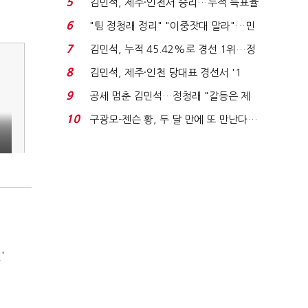
5
김민석, 제주·인천서 승리…누적 득표율
'1위 탈환'(종합)...
6
"팀 정청래 정리" "이중잣대 말라"…민
주 최고위원 계파 다...
7
김민석, 누적 45.42%로 경선 1위…정
청래와 격차 0.86%p(...
8
김민석, 제주·인천 당대표 경선서 '1
위'(1보)...
9
공세 멈춘 김민석…정청래 "갈등은 제
가 수습"
10
구광모-젠슨 황, 두 달 만에 또 만난다…
로봇·AI 등 논...
'