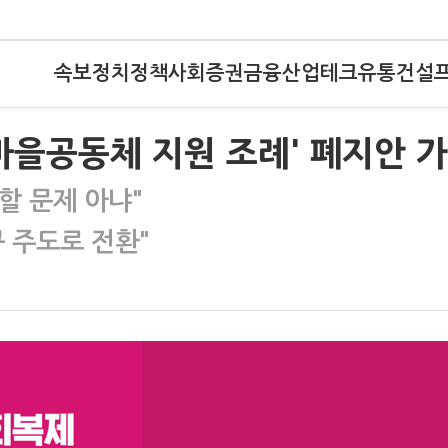
속보
정치
정책
사회
증권
금융
산업
테크
유통
건설
마을공동체 지원 조례' 폐지안 
할 문제 아냐"
 주도로 전환"