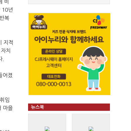
에 비
 10년
 반복
이 지적
 자치
.
만들어졌
 취임
뉴스북
서 마을