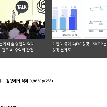
2분기 매출·영업익 역대
가입자 증가·AIDC 성장…SKT 2
전트 AI 수익화 관건
성장 본궤도
1위…정청래와 격차 0.86%p(2보)