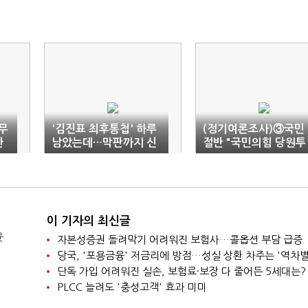
의무
'김진표 최후통첩' 하루
(정기여론조사)③국민
한
남았는데…막판까지 신
절반 "국민의힘 당원투
경전 벌이는 여야
표 100% 개정 반대"
이 기자의 최신글
윤
자본성증권 돌려막기 어려워진 보험사…콜옵션 부담 급증
당국, '포용금융' 저금리에 방점…성실 상환 차주는 '역차별
단독 가입 어려워진 실손, 보험료·보장 다 줄어든 5세대는?
PLCC 늘려도 '충성고객' 효과 미미