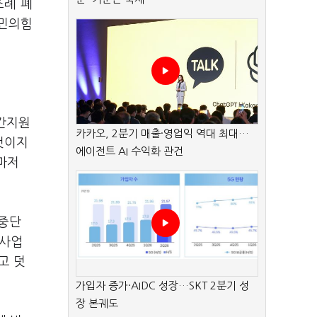
조례 폐
국민의힘
중간지원
카카오, 2분기 매출·영업익 역대 최대…
것이지
에이전트 AI 수익화 관건
마저
 중단
 사업
고 덧
가입자 증가·AIDC 성장…SKT 2분기 성
장 본궤도