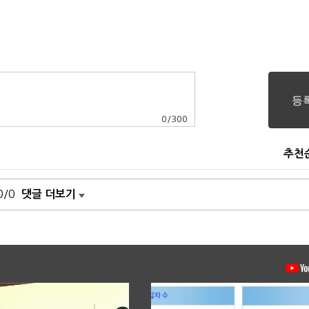
0
/
300
추천
0/0
댓글 더보기