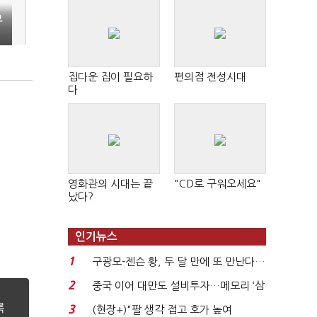
무
집다운 집이 필요하
편의점 전성시대
다
영화관의 시대는 끝
"CD로 구워오세요"
났다?
인기뉴스
1
구광모-젠슨 황, 두 달 만에 또 만난다…
로봇·AI 등 논...
2
중국 이어 대만도 설비투자…메모리 ‘삼
국전쟁’
3
(현장+)"팔 생각 접고 호가 높여