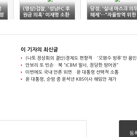
국
(영상)검찰, '성남FC 후
당정, '실내 마스크 의
령
원금 의혹' 이재명 소환
해제'…"자율방역 위한
통보
가이드라인 필요"
이 기자의 최신글
(나토 정상회의 결산)경제도 편향적…'오염수 방류'만 용인
안보리 또 빈손…북 "ICBM 발사, 정당한 방어권"
이번에도 국내 언론 외면…윤 대통령 선택적 소통
윤 대통령, 순방 중 윤석년 KBS이사 해임안 재가