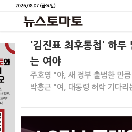
2026.08.07 (금요일)
'김진표 최후통첩' 하
는 여야
주호영 "야, 새 정부 출범한 만
박홍근 "여, 대통령 허락 기다