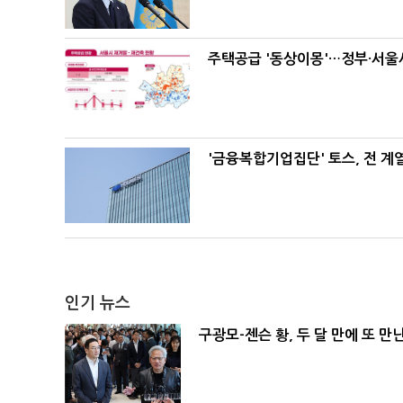
주택공급 '동상이몽'…정부·서울시
'금융복합기업집단' 토스, 전 
인기 뉴스
구광모-젠슨 황, 두 달 만에 또 만