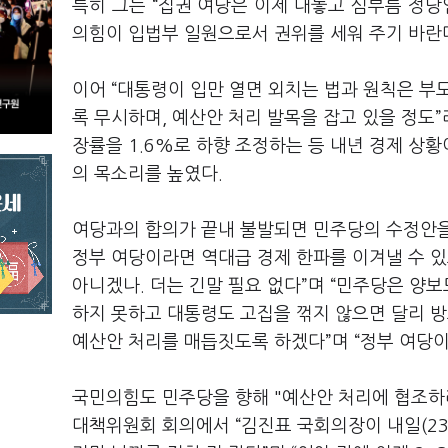
특히 그는 “집권 여당은 이제 대놓고 심부름 정당
의힘이 입법부 일원으로서 권위를 세워 주기 바란
이어 “대통령이 입만 열면 외치는 법과 원칙은 부
록 무시하며, 예산안 처리 발목을 잡고 있을 정도”
장률을 1.6%로 하향 조정하는 등 내년 경제 상
의 목소리를 높였다.
여당과의 합의가 끝내 불발되면 민주당의 수정안을
정부 여당이라면 역대급 경제 한파를 이겨낼 수 
아니겠나. 더는 긴말 필요 없다”며 “민주당은 양보도
하지 못하고 대통령도 고집을 꺾지 않으면 달리 방
예산안 처리를 매듭짓도록 하겠다”며 “정부 여당이
국민의힘도 민주당을 향해 "예산안 처리에 협조하
대책위원회 회의에서 “김진표 국회의장이 내일(23