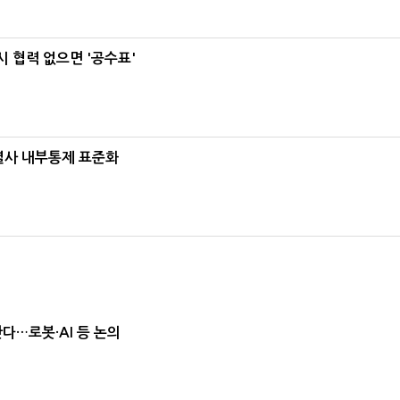
 협력 없으면 '공수표'
계열사 내부통제 표준화
난다…로봇·AI 등 논의