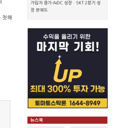
.
가입자 증가·AIDC 성장…SKT 2분기 성
장 본궤도
는 첫해
뉴스북