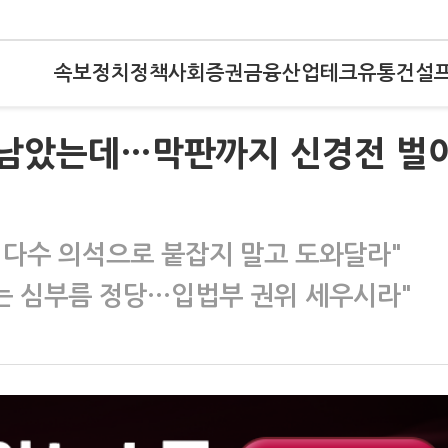
속보
정치
정책
사회
증권
금융
산업
테크
유통
건설
루 남았는데…막판까지 신경전 벌
큼 다수 의석으로 붙잡지 말고 도와달라"
리는 심부름 정당…입법부 권위 세우시라"