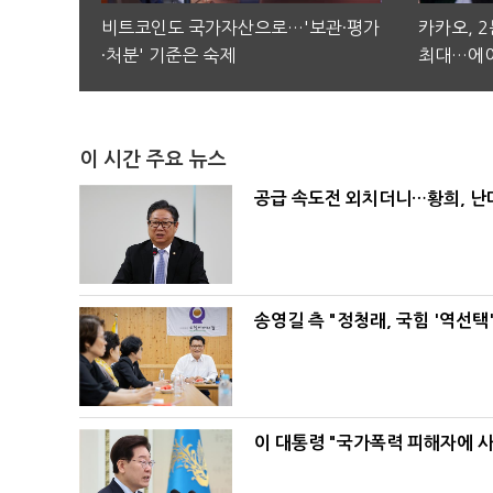
비트코인도 국가자산으로…'보관·평가
카카오, 
·처분' 기준은 숙제
최대…에이
이 시간 주요 뉴스
공급 속도전 외치더니…황희, 난
송영길 측 "정청래, 국힘 '역선
이 대통령 "국가폭력 피해자에 