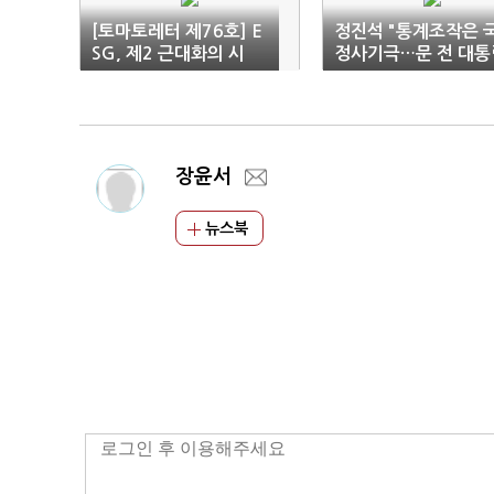
[토마토레터 제76호] E
정진석 "통계조작은 
SG, 제2 근대화의 시
정사기극…문 전 대통
작…선택 아닌 필수
사과하라"
장윤서
뉴스북