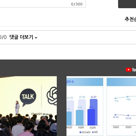
0
/
300
추천
0/0
댓글 더보기