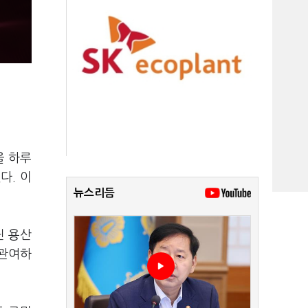
을 하루
다. 이
뉴스리듬
닌 용산
 관여하