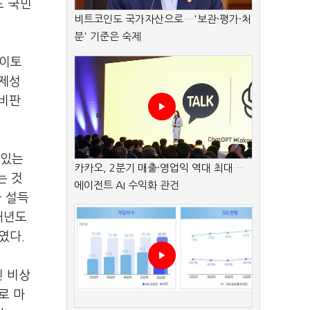
도 국민
비트코인도 국가자산으로…'보관·평가·처
분' 기준은 숙제
 이토
경제성
 비판
 있는
카카오, 2분기 매출·영업익 역대 최대…
는 것
에이전트 AI 수익화 관건
을 설득
내년도
였다.
린 비상
로 마