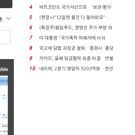
요"…'덜 똘똘한 한 채' 20...
4
비트코인도 국가자산으로…'보관·평가·
처분' 기준은 ...
5
(현장+)"12일엔 물건 다 들어와요"…
순
빈 매대 채우며 문 연 ...
6
(특징주)윙입푸드, 경영진 주가 부양 의
지에 상한가...
7
이 대통령 "국가폭력 피해자에 사과…
적극적 조사로 진...
8
국고채 담합 과징금 철퇴…증권사 '충당
금 폭탄' 우려...
9
카카오, 올해 임금협약 최종 타결…연봉
6.3% 인상·격려...
10
네이버, 2분기 영업익 5203억원…전년
비 0.2% 감소...