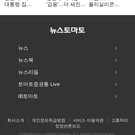
대통령 집
'김용'…더 세진
폴리실리콘
팔자마자 세금
'대통령 최측근'
파생상품에 15%
폭탄…'내로남불'"
입
관세…"미 산업
재건"
뉴스
뉴스북
뉴스리듬
토마토증권통 Live
IB토마토
회사소개
개인정보취급방침
서비스 이용약관
고충처리
정정반론보도
COPYRIGHT © NEWSTOMATO. ALL RIGHTS RESERVED.