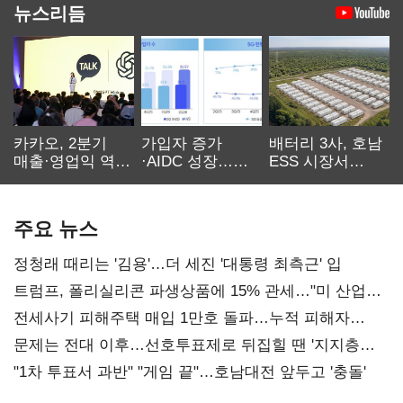
뉴스리듬
카카오, 2분기
가입자 증가
배터리 3사, 호남
매출·영업익 역대
·AIDC 성장…
ESS 시장서
최대…에이전트
SKT 2분기 성장
‘격돌’
AI 수익화 관건
본궤도
주요 뉴스
정청래 때리는 '김용'…더 세진 '대통령 최측근' 입
트럼프, 폴리실리콘 파생상품에 15% 관세…"미 산업
재건"
전세사기 피해주택 매입 1만호 돌파…누적 피해자
4만278명
문제는 전대 이후…선호투표제로 뒤집힐 땐 '지지층
불복'
"1차 투표서 과반" "게임 끝"…호남대전 앞두고 '충돌'