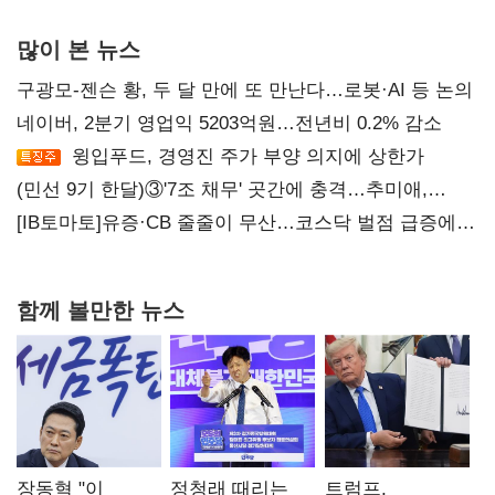
많이 본 뉴스
구광모-젠슨 황, 두 달 만에 또 만난다…로봇·AI 등 논의
네이버, 2분기 영업익 5203억원…전년비 0.2% 감소
윙입푸드, 경영진 주가 부양 의지에 상한가
(민선 9기 한달)③'7조 채무' 곳간에 충격…추미애,
20년만에 '비상재정' 선언 승부수
[IB토마토]유증·CB 줄줄이 무산…코스닥 벌점 급증에
상폐 압박
함께 볼만한 뉴스
장동혁 "이
정청래 때리는
트럼프,