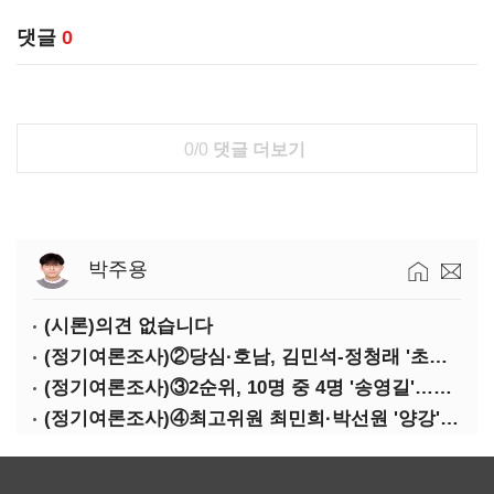
댓글
0
0/0
댓글 더보기
박주용
(시론)의견 없습니다
(정기여론조사)②당심·호남, 김민석-정청래 '초접전'
(정기여론조사)③2순위, 10명 중 4명 '송영길'…정청래 '한 자릿수'
(정기여론조사)④최고위원 최민희·박선원 '양강'…서미화·이성윤·임미애 뒤이어