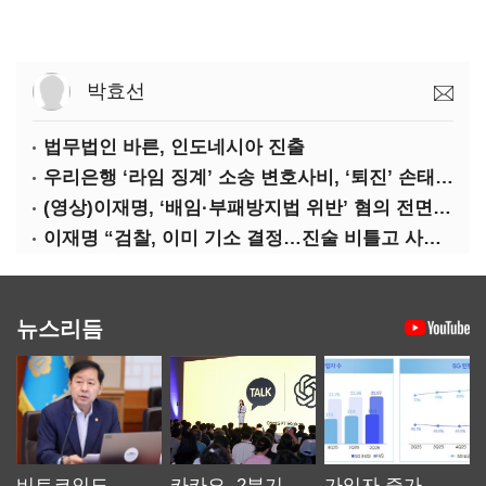
박효선
법무법인 바른, 인도네시아 진출
우리은행 ‘라임 징계’ 소송 변호사비, ‘퇴진’ 손태승 회장 개인이 납부하나
(영상)이재명, ‘배임·부패방지법 위반’ 혐의 전면 반박(종합)
이재명 “검찰, 이미 기소 결정…진술 비틀고 사건 조작에 악용”
뉴스리듬
비트코인도
카카오, 2분기
가입자 증가