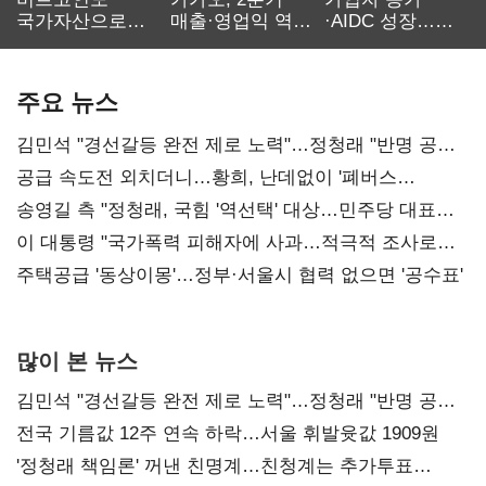
국가자산으로…'
매출·영업익 역대
·AIDC 성장…
보관·평가·처분'
최대…에이전트
SKT 2분기 성장
기준은 숙제
AI 수익화 관건
본궤도
주요 뉴스
김민석 "경선갈등 완전 제로 노력"…정청래 "반명 공세
사과부터"
공급 속도전 외치더니…황희, 난데없이 '폐버스
리모델링' 제안
송영길 측 "정청래, 국힘 '역선택' 대상…민주당 대표로
총선 지휘 못해"
이 대통령 "국가폭력 피해자에 사과…적극적 조사로
진실 밝혀야"
주택공급 '동상이몽'…정부·서울시 협력 없으면 '공수표'
많이 본 뉴스
김민석 "경선갈등 완전 제로 노력"…정청래 "반명 공세
사과부터"
전국 기름값 12주 연속 하락…서울 휘발윳값 1909원
'정청래 책임론' 꺼낸 친명계…친청계는 추가투표