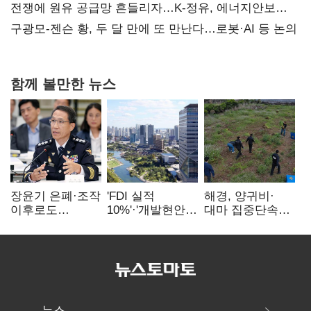
때리기
전쟁에 원유 공급망 흔들리자…K-정유, 에너지안보
핵심으로 재부상
구광모-젠슨 황, 두 달 만에 또 만난다…로봇·AI 등 논의
함께 볼만한 뉴스
장윤기 은폐·조작
'FDI 실적
해경, 양귀비·
이후로도
10%'·'개발현안
대마 집중단속…
정보유출·
산적'…
4개월 동안
내부비위…경찰
인천경제청장
249명 검거
신뢰는 어디에
구원투수 찾기
뉴스