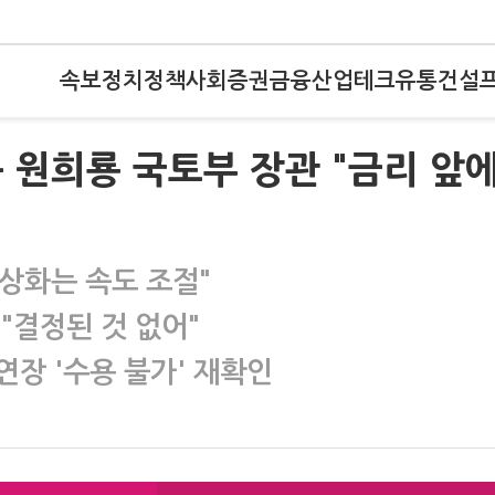
속보
정치
정책
사회
증권
금융
산업
테크
유통
건설
 원희룡 국토부 장관 "금리 앞
상화는 속도 조절"
"결정된 것 없어"
연장 '수용 불가' 재확인