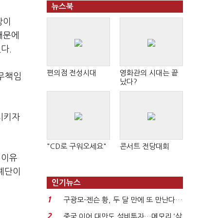
뉴스북
장이
때문에
다.
편의점 전성시대
영화관의 시대는 끝
 무책임
났다?
시키자
"CD로 구워오세요"
콘서트 전당대회
 이유
 폐단이
인기뉴스
1
구광모-젠슨 황, 두 달 만에 또 만난다…
로봇·AI 등 논...
2
중국 이어 대만도 설비투자…메모리 ‘삼