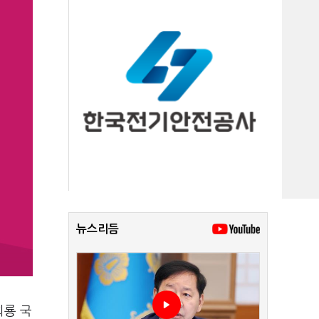
뉴스리듬
희룡 국