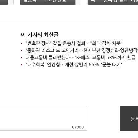
가중치 50%→30%
(종합)
이 기자의 최신글
'번호판 장사' 갑질 운송사 철퇴…"최대 감차 처분"
'중화권 리스크'도 고민거리…현지부진·경쟁심화·양안냉각
대중교통비 돌려받는다…'K-패스' 교통비 53%까지 환급
'내수회복' 안간힘…재정 상반기 65% '군불 때기'
0
/
300