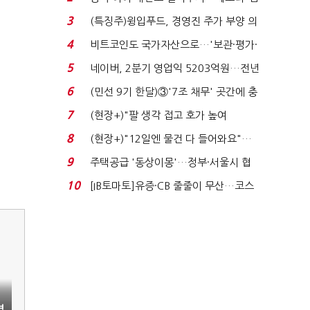
국전쟁’
3
(특징주)윙입푸드, 경영진 주가 부양 의
지에 상한가...
4
비트코인도 국가자산으로…'보관·평가·
처분' 기준은 ...
5
네이버, 2분기 영업익 5203억원…전년
비 0.2% 감소...
6
(민선 9기 한달)③'7조 채무' 곳간에 충
격…추미애, 20년...
7
(현장+)"팔 생각 접고 호가 높여
요"…'덜 똘똘한 한 채' 20...
8
(현장+)"12일엔 물건 다 들어와요"…
빈 매대 채우며 문 연 ...
9
주택공급 '동상이몽'…정부·서울시 협
력 없으면 '공수표'...
10
[IB토마토]유증·CB 줄줄이 무산…코스
닥 벌점 급증에 ...
결