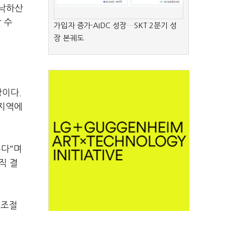
 낙하산
 수
가입자 증가·AIDC 성장…SKT 2분기 성
장 본궤도
장이다.
제지역에
는다"며
직 결
 조절