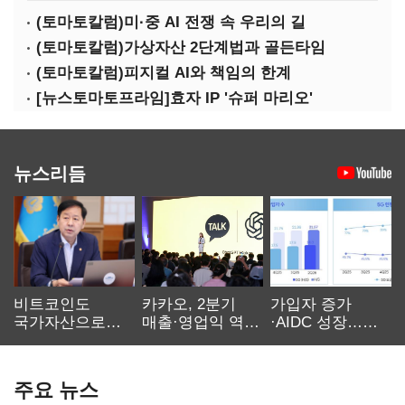
(토마토칼럼)미·중 AI 전쟁 속 우리의 길
(토마토칼럼)가상자산 2단계법과 골든타임
(토마토칼럼)피지컬 AI와 책임의 한계
[뉴스토마토프라임]효자 IP '슈퍼 마리오'
뉴스리듬
비트코인도
카카오, 2분기
가입자 증가
국가자산으로…'
매출·영업익 역대
·AIDC 성장…
보관·평가·처분'
최대…에이전트
SKT 2분기 성장
기준은 숙제
AI 수익화 관건
본궤도
주요 뉴스