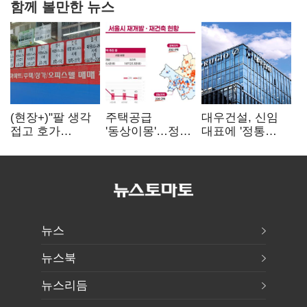
함께 볼만한 뉴스
(현장+)"팔 생각
주택공급
대우건설, 신임
접고 호가
'동상이몽'…정부
대표에 '정통
높여요"…'덜
·서울시 협력
대우맨' 이강석
똘똘한 한 채'
없으면 '공수표'
부사장 내정
20억 키맞추기
뉴스
뉴스북
뉴스리듬