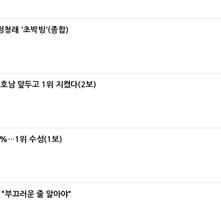
정청래 '초박빙'(종합)
 호남 앞두고 1위 지켰다(2보)
4%…1위 수성(1보)
 "부끄러운 줄 알아야"