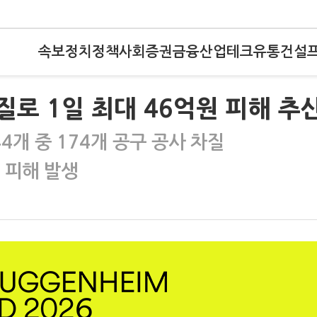
속보
정치
정책
사회
증권
금융
산업
테크
유통
건설
질로 1일 최대 46억원 피해 추
4개 중 174개 공구 공사 차질
원 피해 발생