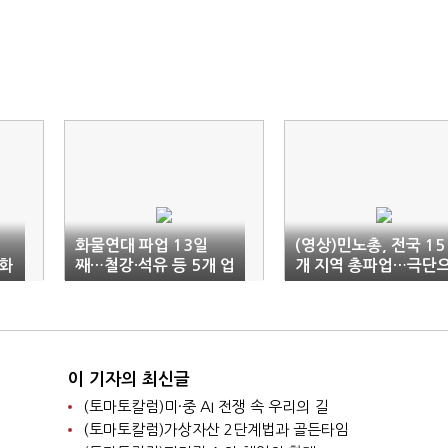
명
화물연대 파업 13일
(영상)민노총, 전국 15
화
째…철강·석유 등 5개 업
개 지역 총파업…극단
종 출하 피해액 3조500
로 치닫는 노·정 갈등
0억 추정
이 기자의 최신글
(토마토칼럼)미·중 AI 전쟁 속 우리의 길
(토마토칼럼)가상자산 2단계법과 골든타임