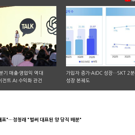
2분기 매출·영업익 역대
가입자 증가·AIDC 성장…SKT 2
전트 AI 수익화 관건
성장 본궤도
대표"…정청래 "벌써 대표된 양 당직 배분"