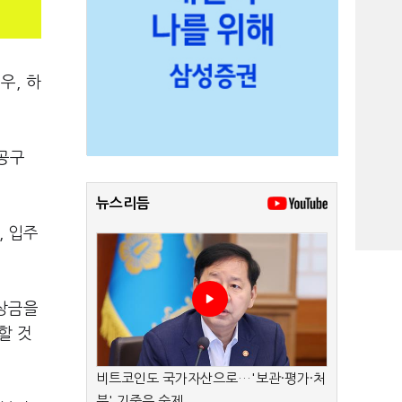
우, 하
 공구
뉴스리듬
, 입주
보상금을
할 것
비트코인도 국가자산으로…'보관·평가·처
분' 기준은 숙제