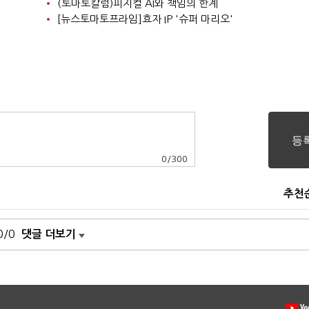
(토마토칼럼)피지컬 AI와 책임의 한계
[뉴스토마토프라임]효자 IP '슈퍼 마리오'
0
/
300
추천
0/0
댓글 더보기