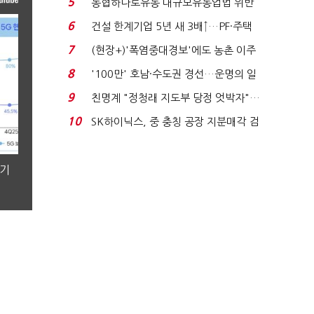
5
농협하나로유통 대규모유통업법 위반
적발…공정위, 과...
6
건설 한계기업 5년 새 3배↑…PF·주택
침체에 재무 ...
7
(현장+)'폭염중대경보'에도 농촌 이주
노동자는 강행군…'야...
8
'100만' 호남·수도권 경선…운명의 일
주일
9
친명계 "정청래 지도부 당정 엇박자"…
친청계 "신천지 오...
10
SK하이닉스, 중 충칭 공장 지분매각 검
토?…“확정된 바...
분기