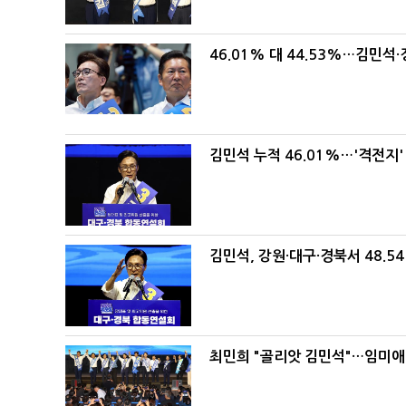
46.01% 대 44.53%…김민석·
김민석 누적 46.01%…'격전지'
김민석, 강원·대구·경북서 48.5
최민희 "골리앗 김민석"…임미애