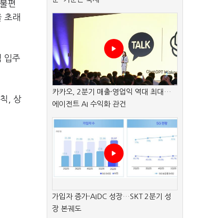
 불편
을 초래
택 입주
카카오, 2분기 매출·영업익 역대 최대…
칙, 상
에이전트 AI 수익화 관건
가입자 증가·AIDC 성장…SKT 2분기 성
장 본궤도