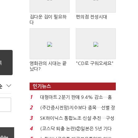
집다운 집이 필요하
편의점 전성시대
다
영화관의 시대는 끝
"CD로 구워오세요"
났다?
순
인기뉴스
1
대형마트 2분기 판매 9.4% 감소…홈
플러스 사태 여파...
2
(주간증시전망)지수보다 종목…선별 장
세 이어진다...
3
SK하이닉스 통합노조 신설 추진…구성
원 간 성과급 불...
4
(코스닥 퇴출 논란)②일본은 5년 기다
려주는데 우리는 ...