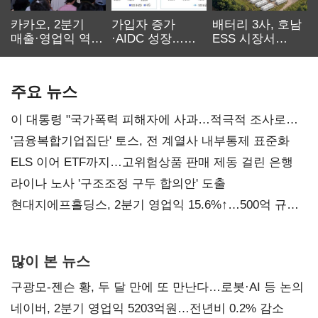
카카오, 2분기
가입자 증가
배터리 3사, 호남
매출·영업익 역대
·AIDC 성장…
ESS 시장서
최대…에이전트
SKT 2분기 성장
‘격돌’
AI 수익화 관건
본궤도
주요 뉴스
이 대통령 "국가폭력 피해자에 사과…적극적 조사로
진실 밝혀야"
'금융복합기업집단' 토스, 전 계열사 내부통제 표준화
ELS 이어 ETF까지…고위험상품 판매 제동 걸린 은행
라이나 노사 '구조조정 구두 합의안' 도출
현대지에프홀딩스, 2분기 영업익 15.6%↑…500억 규모
자사주 매입
많이 본 뉴스
구광모-젠슨 황, 두 달 만에 또 만난다…로봇·AI 등 논의
네이버, 2분기 영업익 5203억원…전년비 0.2% 감소