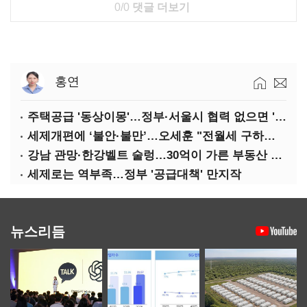
0/0
댓글 더보기
홍연
주택공급 '동상이몽'…정부·서울시 협력 없으면 '공수표'
세제개편에 ‘불안·불만’…오세훈 "전월세 구하기 더 힘들어질 것"
강남 관망·한강벨트 술렁…30억이 가른 부동산 민심
세제로는 역부족…정부 '공급대책' 만지작
뉴스리듬