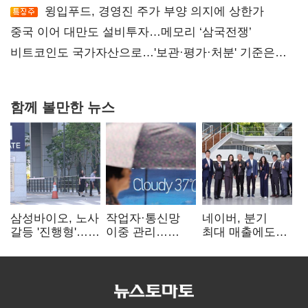
윙입푸드, 경영진 주가 부양 의지에 상한가
중국 이어 대만도 설비투자…메모리 ‘삼국전쟁’
비트코인도 국가자산으로…'보관·평가·처분' 기준은
숙제
함께 볼만한 뉴스
삼성바이오, 노사
작업자·통신망
네이버, 분기
갈등 '진행형'…
이중 관리…
최대 매출에도
파업 여파 촉각
통신3사, 폭염
영업익 감소…AI
비상대응 돌입
팩토리 속도